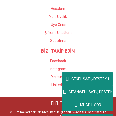
Hesabım
Yeni Üyelik
Üye Girişi
Şifremi Unuttum
Sepetiniz
BİZİ TAKİP EDİN
Facebook
Instagram
Youtube
GENEL SATIŞ DESTEK 1
Linkedin
MEANWELL SATIŞ DESTEK
MUADİL SOR
© Tüm hakları saklıdır. Kredi kartı bilgileriniz 256bit SSL sertifikası ile