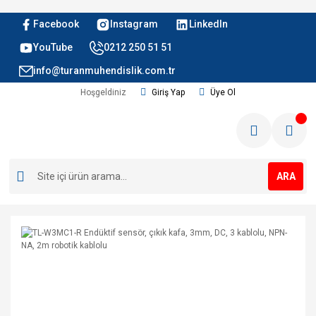
Facebook
Instagram
LinkedIn
YouTube
0212 250 51 51
info@turanmuhendislik.com.tr
Hoşgeldiniz
Giriş Yap
Üye Ol
ARA