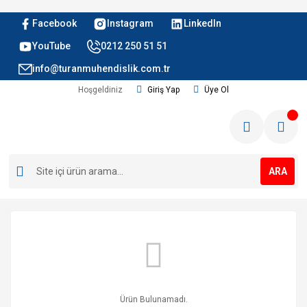
Facebook
Instagram
LinkedIn
YouTube
0212 250 51 51
info@turanmuhendislik.com.tr
Hoşgeldiniz
Giriş Yap
Üye Ol
ARA
Ürün Bulunamadı.