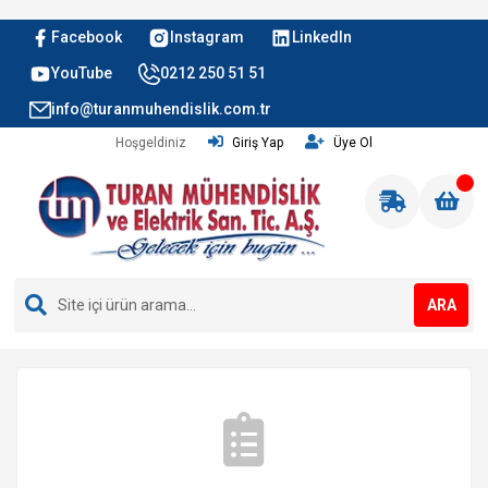
Facebook
Instagram
LinkedIn
YouTube
0212 250 51 51
info@turanmuhendislik.com.tr
Hoşgeldiniz
Giriş Yap
Üye Ol
ARA