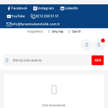
Facebook
Instagram
LinkedIn
YouTube
0212 250 51 51
info@turanmuhendislik.com.tr
Hoşgeldiniz
Giriş Yap
Üye Ol
ARA
Ürün Bulunamadı.