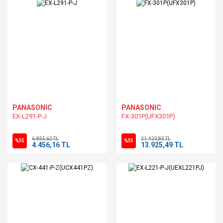
PANASONİC
PANASONİC
EX-L291-P-J
FX-301P(UFX301P)
6.855,62 TL
21.423,83 TL
%35
%35
4.456,16 TL
13.925,49 TL