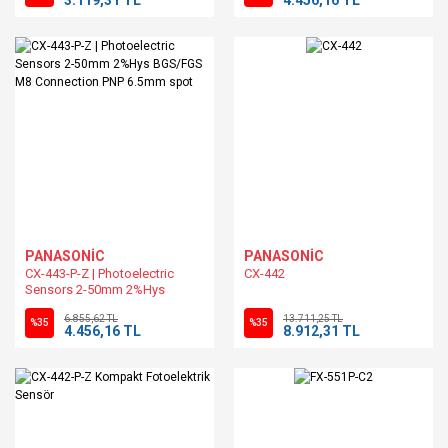
PANASONİC
PANASONİC
CX-443-P-Z | Photoelectric
CX-442
Sensors 2-50mm 2%Hys
BGS/FGS M8 Connection PNP
6.855,62 TL
13.711,25 TL
6.5mm spot
%35
%35
4.456,16 TL
8.912,31 TL