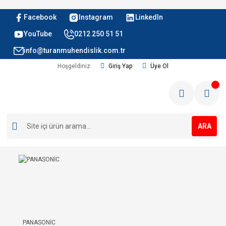
Facebook
Instagram
LinkedIn
YouTube
0212 250 51 51
info@turanmuhendislik.com.tr
Hoşgeldiniz
Giriş Yap
Üye Ol
ARA
PANASONİC