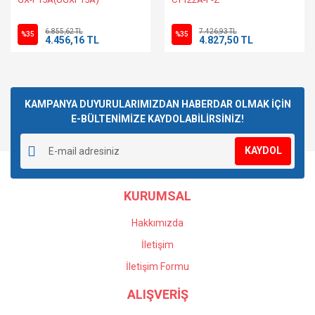
6.855,62 TL
7.426,93 TL
%35
%35
4.456,16 TL
4.827,50 TL
KAMPANYA DUYURULARIMIZDAN HABERDAR OLMAK İÇİN
E-BÜLTENİMİZE KAYDOLABİLİRSİNİZ!
KAYDOL
KURUMSAL
Hakkımızda
İletişim
İletişim Formu
ALIŞVERİŞ