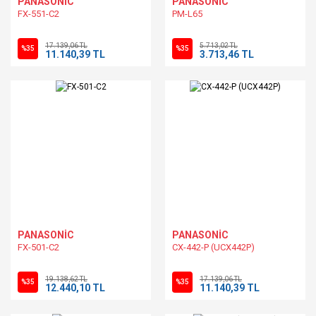
PANASONİC
PANASONİC
FX-551-C2
PM-L65
17.139,06 TL
5.713,02 TL
%35
%35
11.140,39 TL
3.713,46 TL
PANASONİC
PANASONİC
FX-501-C2
CX-442-P (UCX442P)
19.138,62 TL
17.139,06 TL
%35
%35
12.440,10 TL
11.140,39 TL