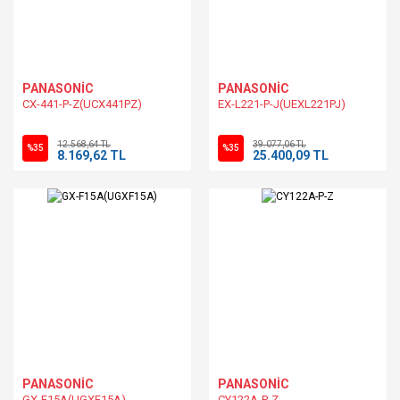
PANASONİC
PANASONİC
CX-441-P-Z(UCX441PZ)
EX-L221-P-J(UEXL221PJ)
12.568,64 TL
39.077,06 TL
%35
%35
8.169,62 TL
25.400,09 TL
PANASONİC
PANASONİC
GX-F15A(UGXF15A)
CY122A-P-Z