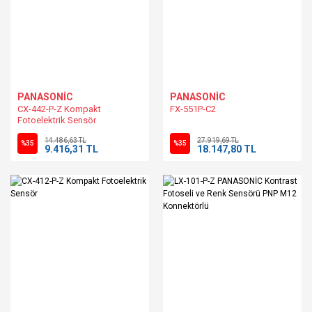
PANASONİC
PANASONİC
CX-442-P-Z Kompakt
FX-551P-C2
Fotoelektrik Sensör
14.486,63 TL
27.919,69 TL
%35
%35
9.416,31 TL
18.147,80 TL