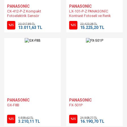
PANASONİC
PANASONİC
CX-412-P-Z Kompakt
LX-101-P-Z PANASONİC
Fotoelektrik Sensör
Kontrast Fotoseli ve Renk
Sensörü PNP M12 Konnektörlü
20.017,89 TL
23.423,38 TL
%35
%35
13.011,63 TL
15.225,20 TL
PANASONİC
PANASONİC
GX-F8B
FX-501P
4.938,62 TL
24.908,77 TL
%35
%35
3.210,11 TL
16.190,70 TL