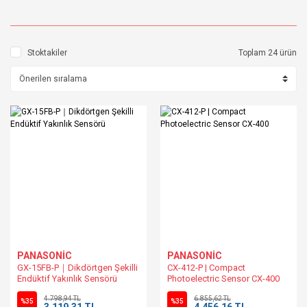
Stoktakiler
Toplam 24 ürün
PANASONİC
PANASONİC
GX-15FB-P｜Dikdörtgen Şekilli
CX-412-P | Compact
Endüktif Yakınlık Sensörü
Photoelectric Sensor CX-400
4.798,94 TL
6.855,62 TL
%35
%35
3.119,31 TL
4.456,16 TL