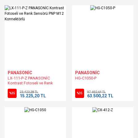
PANASONİC
PANASONİC
LX-111-P-Z PANASONİC
HG-C1050-P
Kontrast Fotoseli ve Renk
Sensörü PNP M12 Konnektörlü
23.423,38 TL
97.692,64 TL
%35
%35
15.225,20 TL
63.500,22 TL