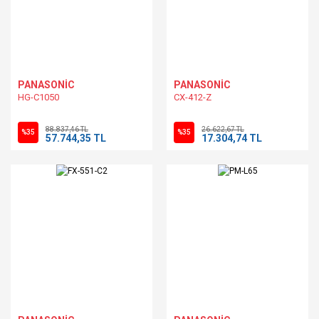
PANASONİC
PANASONİC
HG-C1050
CX-412-Z
88.837,46 TL
26.622,67 TL
%35
%35
57.744,35 TL
17.304,74 TL