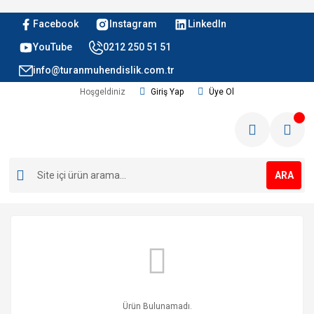
Facebook
Instagram
LinkedIn
YouTube
0212 250 51 51
info@turanmuhendislik.com.tr
Hoşgeldiniz
Giriş Yap
Üye Ol
ARA
Ürün Bulunamadı.