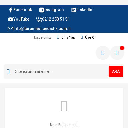
Facebook
Instagram
LinkedIn
YouTube
0212 250 51 51
info@turanmuhendislik.com.tr
Hoşgeldiniz
Giriş Yap
Üye Ol
ARA
Ürün Bulunamadı.