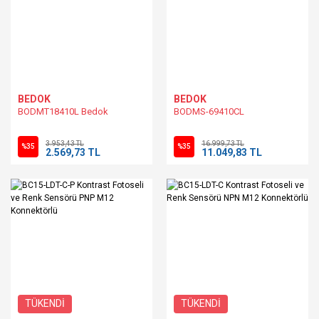
BEDOK
BEDOK
BODMT18410L Bedok
BODMS-69410CL
3.953,43 TL
16.999,73 TL
%35
%35
2.569,73 TL
11.049,83 TL
TÜKENDİ
TÜKENDİ