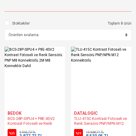
Stoktakiler
Toplam 8 ürün
BEDOK
DATALOGİC
BCS-28P-SIPU4 + P8E-4SV2
TLU-415C Kontrast Fotoseli ve
Kontrast Fotoseli ve Renk
Renk Sensörü PNP/NPN M12
Sensörü PNP M8 Konnektörlü
Konnektörlü
5.965,73 TL
13.968,77 TL
2M M8 Konnektör Dahil
%35
%39
3.877,72 TL
8.520,95 TL