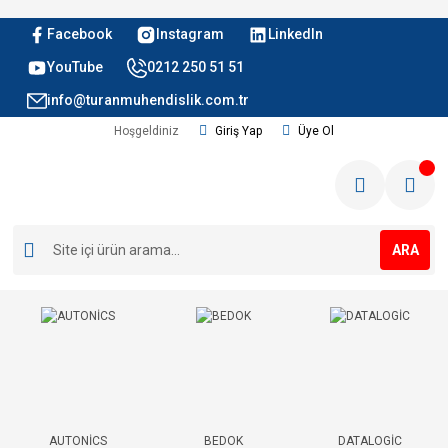
Facebook
Instagram
LinkedIn
YouTube
0212 250 51 51
info@turanmuhendislik.com.tr
Hoşgeldiniz
Giriş Yap
Üye Ol
ARA
AUTONİCS
BEDOK
DATALOGİC