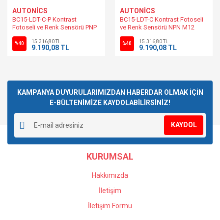
AUTONİCS
AUTONİCS
BC15-LDT-C-P Kontrast
BC15-LDT-C Kontrast Fotoseli
Fotoseli ve Renk Sensörü PNP
ve Renk Sensörü NPN M12
M12 Konnektörlü
Konnektörlü
15.316,80 TL
15.316,80 TL
%40
%40
9.190,08 TL
9.190,08 TL
KAMPANYA DUYURULARIMIZDAN HABERDAR OLMAK İÇİN
E-BÜLTENİMİZE KAYDOLABİLİRSİNİZ!
KAYDOL
KURUMSAL
Hakkımızda
İletişim
İletişim Formu