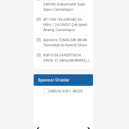
240VAC Dokunmatik Tuşlu
Sayıcı-Zamanlayıcı
AT11DN 100-240VAC 50-
60Hz / 24-24VDC Çok İşlevli
Analog Zamanlayıcı
Autonics TCN4S-24R 48x48
Termostat Isı Kontrol Cihazı
RSP-0750-24 RSP75024
24Vdc 31,3Amp MEANWELL |
Sponsor Ürünler