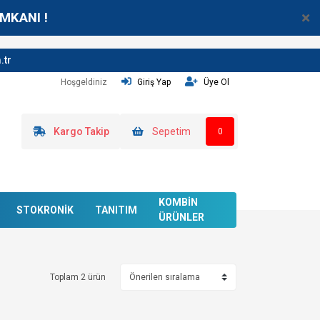
MKANI !
.tr
Hoşgeldiniz
Giriş Yap
Üye Ol
Kargo Takip
Sepetim
0
KOMBİN
STOKRONİK
TANITIM
ÜRÜNLER
Toplam 2 ürün