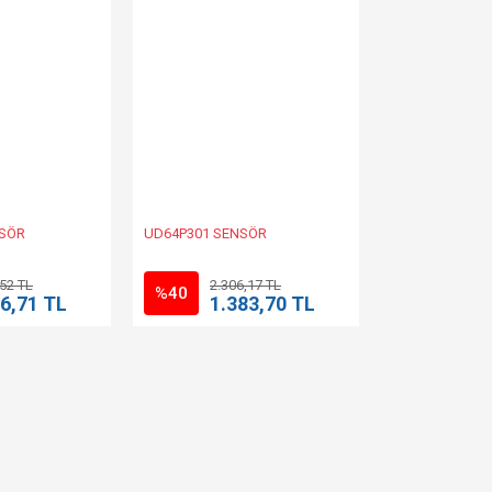
NSÖR
UD64P301 SENSÖR
,52 TL
2.306,17 TL
%40
6,71 TL
1.383,70 TL