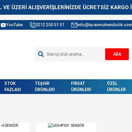
L VE ÜZERİ ALIŞVERİŞLERİNİZDE ÜCRETSİZ KARGO İ
YouTube
0212 250 51 51
info@turanmuhendislik.com
ARA
STOK
TEŞHİR
FIRSAT
ÖZEL
FAZLASI
ÜRÜNLERİ
ÜRÜNLERİ
ÜRÜNLER