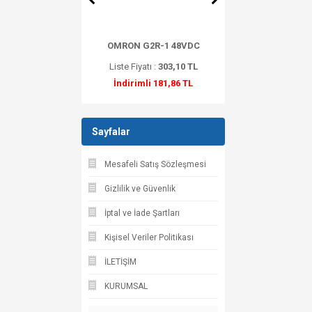
RON D4BS-K3
OMRON G2R-1 48VDC
OMRON G2R-1-11
iyatı :
2.044,58 TL
Liste Fiyatı :
303,10 TL
Liste Fiyatı :
432,9
rimli 1.226,75 TL
İndirimli 181,86 TL
İndirimli 259,74
Sayfalar
Mesafeli Satış Sözleşmesi
Gizlilik ve Güvenlik
İptal ve İade Şartları
Kişisel Veriler Politikası
İLETİŞİM
KURUMSAL