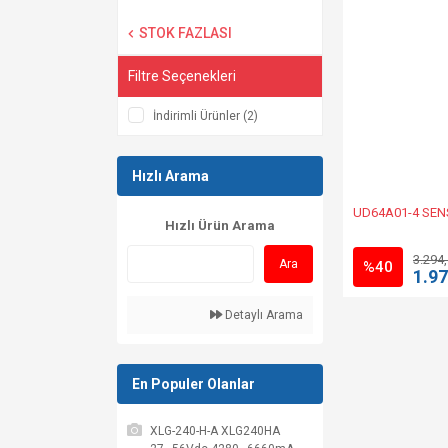
STOK FAZLASI
Filtre Seçenekleri
İndirimli Ürünler (2)
Hızlı Arama
UD64A01-4 SE
Hızlı Ürün Arama
3.294
Ara
%40
1.97
Detaylı Arama
En Populer Olanlar
XLG-240-H-A XLG240HA