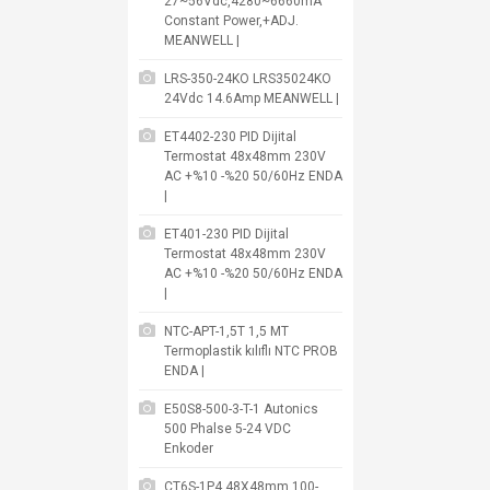
27~56Vdc,4280~6660mA
Constant Power,+ADJ.
MEANWELL |
LRS-350-24KO LRS35024KO
24Vdc 14.6Amp MEANWELL |
ET4402-230 PID Dijital
Termostat 48x48mm 230V
AC +%10 -%20 50/60Hz ENDA
|
ET401-230 PID Dijital
Termostat 48x48mm 230V
AC +%10 -%20 50/60Hz ENDA
|
NTC-APT-1,5T 1,5 MT
Termoplastik kılıflı NTC PROB
ENDA |
E50S8-500-3-T-1 Autonics
500 Phalse 5-24 VDC
Enkoder
CT6S-1P4 48X48mm 100-