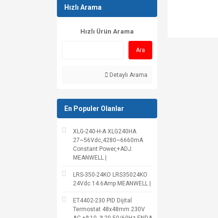
Hızlı Arama
Hızlı Ürün Arama
Ara
Detaylı Arama
En Populer Olanlar
XLG-240-H-A XLG240HA
27~56Vdc,4280~6660mA
Constant Power,+ADJ.
MEANWELL |
LRS-350-24KO LRS35024KO
24Vdc 14.6Amp MEANWELL |
ET4402-230 PID Dijital
Termostat 48x48mm 230V