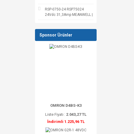
RSP-0750-24 RSP75024
24Vdc 31,3Amp MEANWELL |
Sponsor Ürünler
OMRON D4BS-K3
Liste Fiyatı :
2.043,27 TL
İndirimli 1.225,96 TL