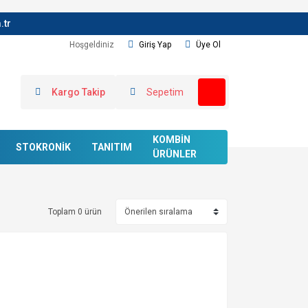
.tr
Hoşgeldiniz
Giriş Yap
Üye Ol
Kargo Takip
Sepetim
KOMBİN
STOKRONİK
TANITIM
ÜRÜNLER
Toplam 0 ürün