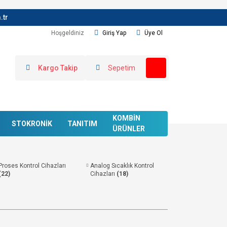
.tr
Hoşgeldiniz
Giriş Yap
Üye Ol
Kargo Takip
Sepetim
KOMBİN
STOKRONİK
TANITIM
ÜRÜNLER
Proses Kontrol Cihazları
Analog Sıcaklık Kontrol
(22)
Cihazları
(18)