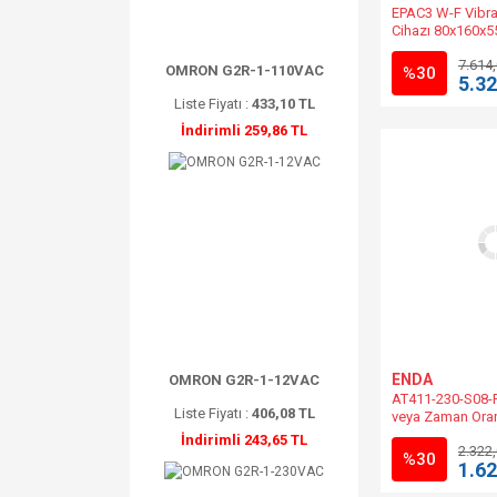
EPAC3 W-F Vibra
Cihazı 80x160x
AC, 50/60Hz, 6
7.614
OMRON G2R-1-110VAC
%30
5.32
Liste Fiyatı :
433,10 TL
İndirimli 259,86 TL
ENDA
OMRON G2R-1-12VAC
AT411-230-S08-R
Liste Fiyatı :
406,08 TL
veya Zaman Ora
Sıcaklık Kontro
İndirimli 243,65 TL
2.322
230VAC +%10 -%2
%30
1.62
400-230 VAC Mua