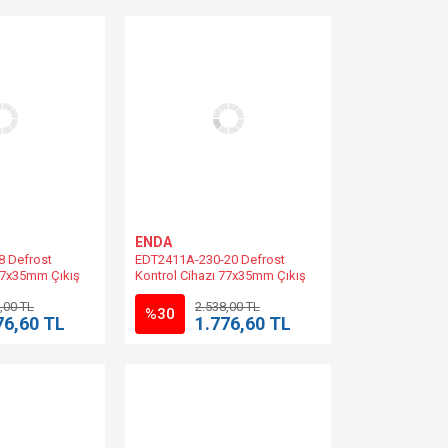
ENDA
 Defrost
EDT2411A-230-20 Defrost
 77x35mm Çıkış
Kontrol Cihazı 77x35mm Çıkış
30V DC/8-24V AC
Kontağı/20A 230V AC +%10 -
,00 TL
2.538,00 TL
R Muadili.
%20 50/60Hz | EDT2411A-230-P
%30
76,60 TL
1.776,60 TL
Muadili.