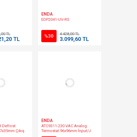
ENDA
EDP2041-UV-RS
,00 TL
4.428,00 TL
%30
21,20 TL
3.099,60 TL
ENDA
 Defrost
ATC9311-230 VAC Analog
 77x35mm Çıkış
Termostat 96x96mm İnput/J
30V DC/8-24V AC
230V AC +%10 -%20 ENDA |