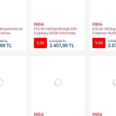
ENDA
ENDA
 Ampermetre ile
ETS-99-100 Ray Montajlı SSR
ETS-62-100 Ray
Trafosu
Soğutucu 3x25A Solid State
Soğutucu 40-50
A |
Role İçin Ebat 99x87x100 ENDA |
Role İçin Ebat 
,00 TL
3.510,00 TL
2.970
%30
%30
,00 TL
2.457,00 TL
2.0
ENDA
ENDA