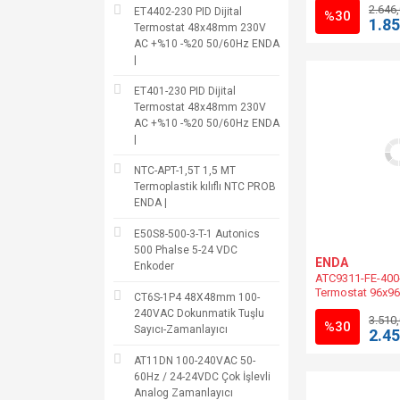
2.646
ET4402-230 PID Dijital
%30
1.85
Termostat 48x48mm 230V
AC +%10 -%20 50/60Hz ENDA
|
ET401-230 PID Dijital
Termostat 48x48mm 230V
AC +%10 -%20 50/60Hz ENDA
|
NTC-APT-1,5T 1,5 MT
Termoplastik kılıflı NTC PROB
ENDA |
E50S8-500-3-T-1 Autonics
500 Phalse 5-24 VDC
ENDA
Enkoder
ATC9311-FE-400
Termostat 96x96
CT6S-1P4 48X48mm 100-
30V DC/8-24V AC
240VAC Dokunmatik Tuşlu
3.510
FE Muadili.
%30
Sayıcı-Zamanlayıcı
2.45
AT11DN 100-240VAC 50-
60Hz / 24-24VDC Çok İşlevli
Analog Zamanlayıcı