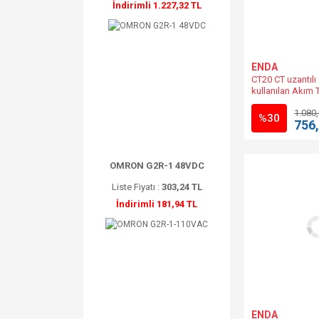
İndirimli 1.227,32 TL
ENDA
CT20 CT uzantılı
kullanılan Akım 
(Max.300A) END
1.080
%30
756
OMRON G2R-1 48VDC
Liste Fiyatı :
303,24 TL
İndirimli 181,94 TL
ENDA