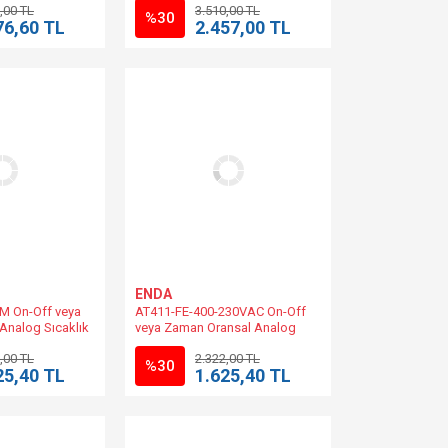
,00 TL
3.510,00 TL
08 Muadili
ATC9311-230-FE Muadili
%30
76,60 TL
2.457,00 TL
ENDA
M On-Off veya
AT411-FE-400-230VAC On-Off
Analog Sıcaklık
veya Zaman Oransal Analog
m 10-30V DC/8-
Sıcaklık Kontrol 48x48mm
,00 TL
2.322,00 TL
-LV-S08-RT-400
230VAC +%10 -%20 | AT411-230-
%30
25,40 TL
1.625,40 TL
S08-FE-400 Muadili.