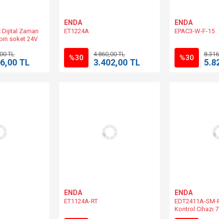
ENDA
ENDA
Dijital Zaman
ET1224A
EPAC3-W-F-15
pin soket 24V
0/60Hz ENDA
,00 TL
4.860,00 TL
8.316
%30
%30
6,00 TL
3.402,00 TL
5.8
ENDA
ENDA
ET1124A-RT
EDT2411A-SM-R
Kontrol Cihazı
Kontağı/8A 10-