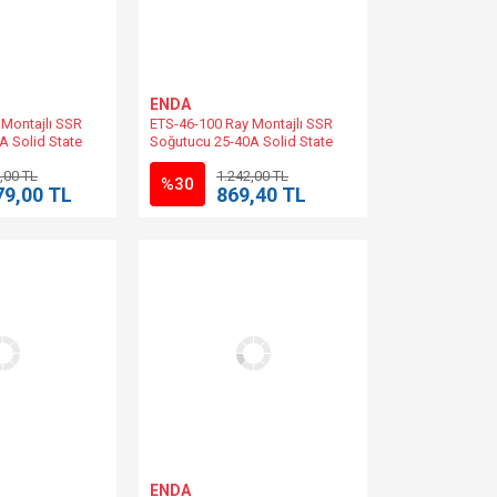
ENDA
 Montajlı SSR
ETS-46-100 Ray Montajlı SSR
A Solid State
Soğutucu 25-40A Solid State
62x77x100 ENDA |
Role İçin Ebat 46x61x100 ENDA |
,00 TL
1.242,00 TL
%30
79,00 TL
869,40 TL
ENDA