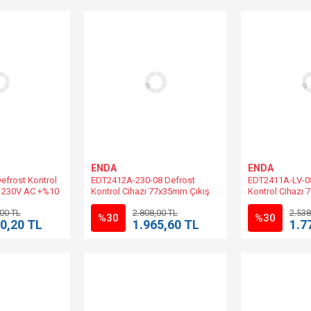
ENDA
ENDA
frost Kontrol
EDT2412A-230-08 Defrost
EDT2411A-LV-08
 230V AC +%10
Kontrol Cihazı 77x35mm Çıkış
Kontrol Cihazı
 EDT2423A-230-R
Kontağı/8A 230V AC +%10 -%20
Kontağı/8A 10-
,00 TL
2.808,00 TL
2.538
50/60Hz | EDT2412A-230-R
| EDT2411A-SM-
%30
%30
0,20 TL
1.965,60 TL
1.7
Muadili.