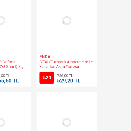
ENDA
R Defrost
CT30 CT uzantılı Ampermetre ile
 77x35mm Çıkış
kullanılan Akım Trafosu
V AC +%10 -%20
(Max.120A) ENDA |
,00 TL
756,00 TL
412A-230-08
%30
65,60 TL
529,20 TL