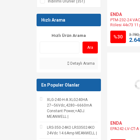
İndirimli Ürünler (351)
ENDA
Hızlı Arama
PTM-232-24 VAC 
Rölesi 44x73 11 
AC +%10-%20 5
3.780
Hızlı Ürün Arama
%30
2.64
Ara
Detaylı Arama
En Populer Olanlar
XLG-240-H-A XLG240HA
27~56Vdc,4280~6660mA
Constant Power,+ADJ.
MEANWELL |
ENDA
LRS-350-24KO LRS35024KO
EPA242-LV-CT-A
24Vdc 14.6Amp MEANWELL |