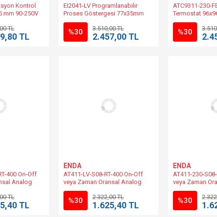
syon Kontrol
EI2041-LV Programlanabilir
ATC9311-230-F
55 mm 90-250V
Proses Göstergesi 77x35mm
Termostat 96x9
00VA ENDA |
10-30V DC / 8-24V AC ENDA |
230V AC +%10 
,00 TL
3.510,00 TL
3.510
EI2041-SM Muadili
ATC9311-230 VA
%30
%30
9,80 TL
2.457,00 TL
2.4
ENDA
ENDA
T-400 On-Off
AT411-LV-S08-RT-400 On-Off
AT411-230-S08-
nsal Analog
veya Zaman Oransal Analog
veya Zaman Ora
l 48x48mm
Sıcaklık Kontrol 48x48mm 10-
Sıcaklık Kontr
,00 TL
2.322,00 TL
2.322
0 | AT411-RT-
30V DC/8-24V AC | AT411-RT-
230VAC +%10 -%
%30
%30
5,40 TL
1.625,40 TL
1.6
dili.
400-SM Muadili.
400-230VAC Mua