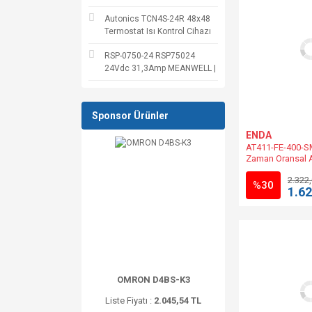
Autonics TCN4S-24R 48x48
Termostat Isı Kontrol Cihazı
RSP-0750-24 RSP75024
24Vdc 31,3Amp MEANWELL |
Sponsor Ürünler
ENDA
AT411-FE-400-S
Zaman Oransal A
Kontrol 48x48m
2.322
24V AC | AT411-
%30
1.62
Muadili.
OMRON D4BS-K3
Liste Fiyatı :
2.045,54 TL