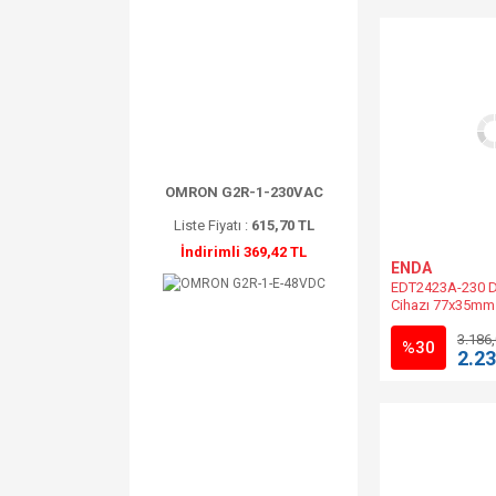
OMRON G2R-1-230VAC
Liste Fiyatı :
615,70 TL
İndirimli 369,42 TL
ENDA
EDT2423A-230 De
Cihazı 77x35mm
-%20 50/60Hz |
3.186
Muadili.
%30
2.23