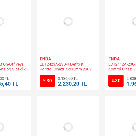
ENDA
ENDA
M On-Off veya
EDT2423A-230-R Defrost
EDT2412A-230-
nalog Sıcaklık
Kontrol Cihazı 77x35mm 230V
Kontrol Cihazı
m 10-30V DC/8-
AC +%10 -%20 50/60Hz |
Kontağı/8A 230
,00 TL
3.186,00 TL
2.808
LV-S08-FE-400
EDT2423A-230 Muadili.
50/60Hz | EDT2
%30
%30
5,40 TL
2.230,20 TL
1.9
Muadili.