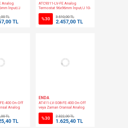
E Analog
ATC9311-LV-FE Analog
6mm İnput/J
Termostat 96x96mm İnput/J 10-
-%20 ENDA |
30V DC/8-24V AC | ATC9311-FE-
,00 TL
3.510,00 TL
C Muadili
400-SM Muadili.
%30
57,00 TL
2.457,00 TL
ENDA
FE-400 On-Off
AT411-LV-S08-FE-400 On-Off
nsal Analog
veya Zaman Oransal Analog
ol 48x48mm
Sıcaklık Kontrol 48x48mm 10-
,00 TL
2.322,00 TL
20 | AT411-FE-
30V DC/8-24V AC | AT411-FE-
%30
25,40 TL
1.625,40 TL
dili
400-SM Muadili.