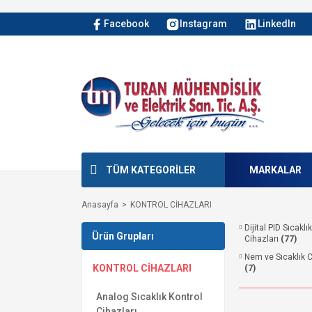
Facebook
Instagram
LinkedIn
TÜM KATEGORİLER
MARKALAR
Anasayfa
KONTROL CİHAZLARI
Dijital PID Sıcaklı
Ürün Grupları
Cihazları
(77)
Nem ve Sıcaklık C
KONTROL CİHAZLARI
(7)
Analog Sıcaklık Kontrol
Cihazları