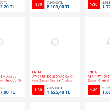
,00 TL
7.290,00 TL
2.538
| EDT2411A-LV-
%30
%30
2,20 TL
5.103,00 TL
1.7
ENDA
ENDA
-SM Analog
AT411-RT-400-230 VAC On-Off
AT411-RT-400-S
mm İnput/J 10-
veya Zaman Oransal Analog
Zaman Oransal 
 | ATC9311-LV-
Sıcaklık Kontrol 48x48mm
Kontrol 48x48m
,00 TL
2.322,00 TL
2.322
230VAC +%10 -%20 | AT411-230-
24V AC | AT411
%30
%30
7,00 TL
1.625,40 TL
1.6
S08-RT-400 Muadili.
Muadili.