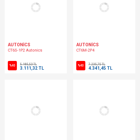
AUTONİCS
AUTONİCS
CT6S-1P2 Autonics
CT6M-2P4
5.185,53 TL
7.235,75 TL
%40
%40
3.111,32 TL
4.341,45 TL