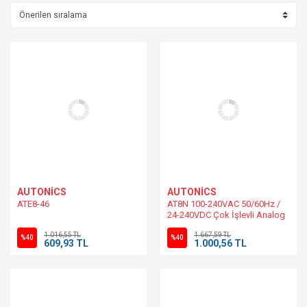
AUTONİCS
AUTONİCS
ATE8-46
AT8N 100-240VAC 50/60Hz /
24-240VDC Çok İşlevli Analog
Zamanlayıcı
1.016,55 TL
1.667,59 TL
%40
%40
609,93 TL
1.000,56 TL