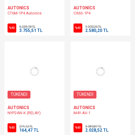
AUTONİCS
AUTONİCS
CT6M-1P4 Autonics
CX6S-1P4
6.259,18 TL
4.300,33 TL
%40
%40
3.755,51 TL
2.580,20 TL
TÜKENDİ
TÜKENDİ
AUTONİCS
AUTONİCS
NYP24W-K (RELAY)
M4Y-AV-1
274,12 TL
3.380,87 TL
%40
%40
164,47 TL
2.028,52 TL