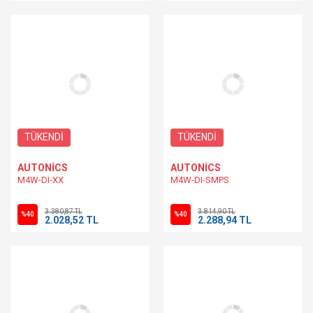
TÜKENDİ
TÜKENDİ
AUTONİCS
AUTONİCS
M4W-DI-XX
M4W-DI-SMPS
3.380,87 TL
3.814,90 TL
%40
%40
2.028,52 TL
2.288,94 TL