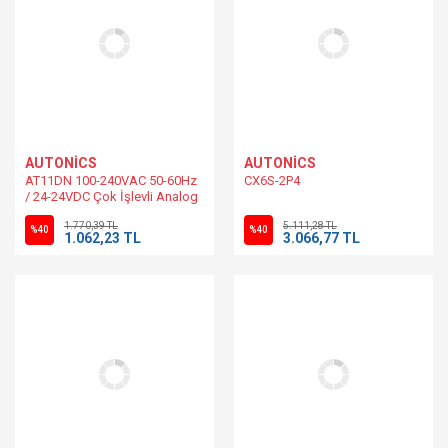
AUTONİCS
AUTONİCS
AT11DN 100-240VAC 50-60Hz
CX6S-2P4
/ 24-24VDC Çok İşlevli Analog
Zamanlayıcı
1.770,39 TL
5.111,28 TL
%40
%40
1.062,23 TL
3.066,77 TL