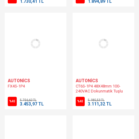
1.730,41 TL
1.894,89 TL
AUTONİCS
AUTONİCS
FX4S-1P4
CT6S-1P4 48X48mm 100-
240VAC Dokunmatik Tuşlu
Sayıcı-Zamanlayıcı
5.756,62 TL
5.185,53 TL
%40
%40
3.453,97 TL
3.111,32 TL