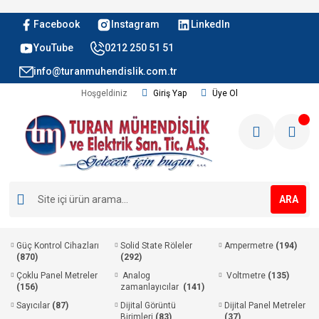
Facebook
Instagram
LinkedIn
YouTube
0212 250 51 51
info@turanmuhendislik.com.tr
Hoşgeldiniz
Giriş Yap
Üye Ol
ARA
Güç Kontrol Cihazları
Solid State Röleler
Ampermetre
(194)
(870)
(292)
Çoklu Panel Metreler
Analog
Voltmetre
(135)
(156)
zamanlayıcılar
(141)
Sayıcılar
(87)
Dijital Görüntü
Dijital Panel Metreler
Birimleri
(83)
(37)