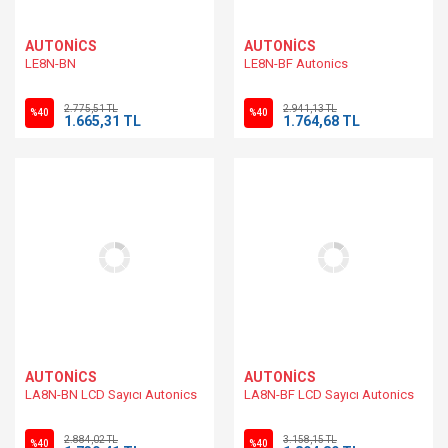
AUTONİCS
AUTONİCS
LE8N-BN
LE8N-BF Autonics
2.775,51 TL
2.941,13 TL
%40
%40
1.665,31 TL
1.764,68 TL
AUTONİCS
AUTONİCS
LA8N-BN LCD Sayıcı Autonics
LA8N-BF LCD Sayıcı Autonics
2.884,02 TL
3.158,15 TL
%40
%40