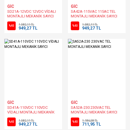
GİC
GİC
SD21A-12VDC 12VDC VİDALI
SA42A-115VAC 115AC TEL
MONTAJLI MEKANİK SAYICI
MONTAJLI MEKANİK SAYICI
1.582,11 TL
1.582,11 TL
%40
%40
949,27 TL
949,27 TL
GİC
GİC
SD41A-110VDC 110VDC
SA52A-230 230VAC TEL
VİDALI MONTAJLI MEKANİK
MONTAJLI MEKANİK SAYICI
SAYICI
1.582,11 TL
1.186,58 TL
%40
%40
949,27 TL
711,95 TL