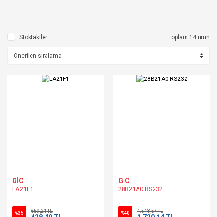
Stoktakiler
Toplam 14 ürün
GİC
GİC
LA21F1
28B21A0 RS232
659,21 TL
4.548,57 TL
%35
%40
428,49 TL
2.729,14 TL