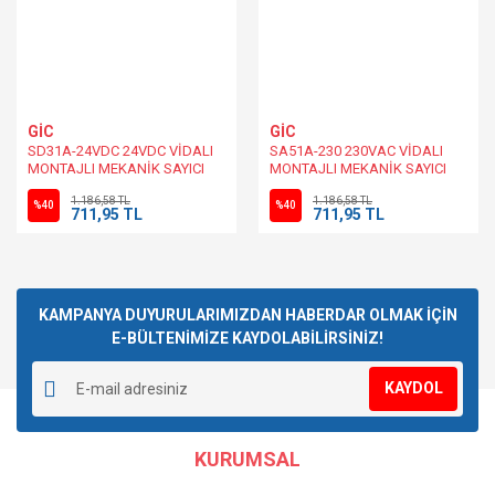
GİC
GİC
SD31A-24VDC 24VDC VİDALI
SA51A-230 230VAC VİDALI
MONTAJLI MEKANİK SAYICI
MONTAJLI MEKANİK SAYICI
1.186,58 TL
1.186,58 TL
%40
%40
711,95 TL
711,95 TL
KAMPANYA DUYURULARIMIZDAN HABERDAR OLMAK İÇİN
E-BÜLTENİMİZE KAYDOLABİLİRSİNİZ!
KAYDOL
KURUMSAL