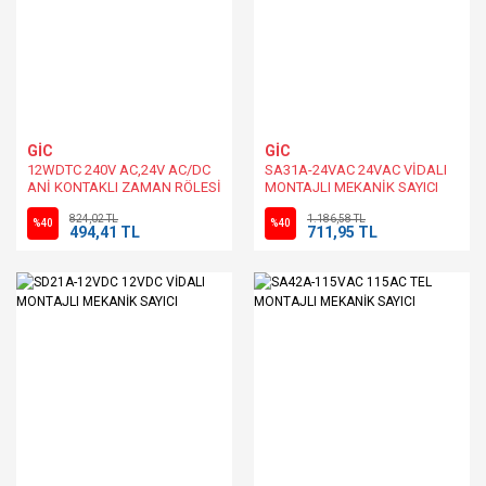
GİC
GİC
12WDTC 240V AC,24V AC/DC
SA31A-24VAC 24VAC VİDALI
ANİ KONTAKLI ZAMAN RÖLESİ
MONTAJLI MEKANİK SAYICI
824,02 TL
1.186,58 TL
%40
%40
494,41 TL
711,95 TL