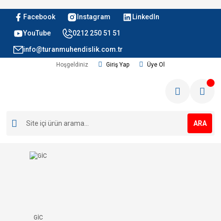
Facebook
Instagram
LinkedIn
YouTube
0212 250 51 51
info@turanmuhendislik.com.tr
Hoşgeldiniz
Giriş Yap
Üye Ol
ARA
GİC