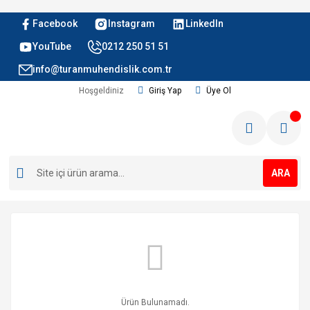
Facebook
Instagram
LinkedIn
YouTube
0212 250 51 51
info@turanmuhendislik.com.tr
Hoşgeldiniz
Giriş Yap
Üye Ol
ARA
Ürün Bulunamadı.