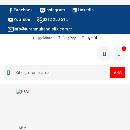
Facebook
Instagram
LinkedIn
YouTube
0212 250 51 51
info@turanmuhendislik.com.tr
Hoşgeldiniz
Giriş Yap
Üye Ol
ARA
NBM