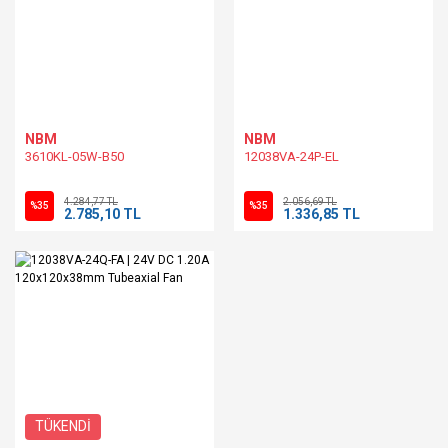
NBM
NBM
3610KL-05W-B50
12038VA-24P-EL
4.284,77 TL
2.056,69 TL
%35
%35
2.785,10 TL
1.336,85 TL
TÜKENDİ