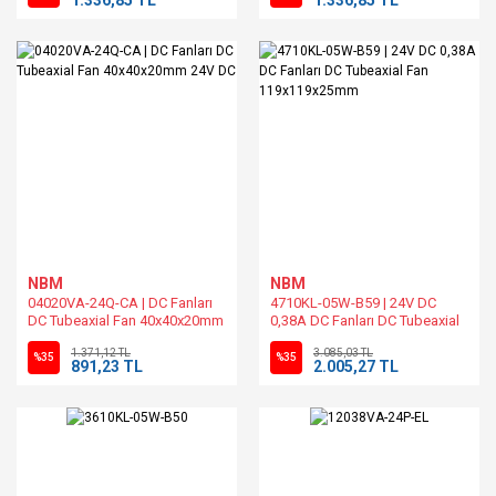
NBM
NBM
04020VA-24Q-CA | DC Fanları
4710KL-05W-B59 | 24V DC
DC Tubeaxial Fan 40x40x20mm
0,38A DC Fanları DC Tubeaxial
24V DC
Fan 119x119x25mm
1.371,12 TL
3.085,03 TL
%35
%35
891,23 TL
2.005,27 TL