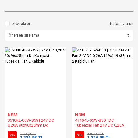
Stoktakiler
Toplam 7 ürün
NBM
NBM
3610KL-05W-B59 | 24V DC
4710KL-05W-B30 | DC
0,20A 90x90x25mm Dc
Tubeaxial Fan 24V DC 0,20A
Kompakt - Tubeaxial Fan 2
119x119x38mm 2 Kablolu Fan
2.056,69 TL
2.056,69 TL
Kablolu
%35
%35
1.336,85 TL
1.336,85 TL