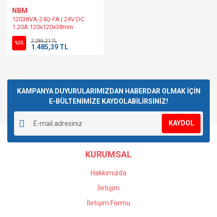
NBM
12038VA-24Q-FA | 24V DC
1.20A 120x120x38mm
Tubeaxial Fan
2.285,21 TL
%35
1.485,39 TL
KAMPANYA DUYURULARIMIZDAN HABERDAR OLMAK İÇİN
E-BÜLTENİMİZE KAYDOLABİLİRSİNİZ!
KAYDOL
KURUMSAL
Hakkımızda
İletişim
İletişim Formu