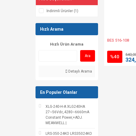
İndirimli Ürünler (1)
Hızlı Arama
BES 516-108
Hızlı Ürün Arama
540,0
Ara
%40
324
Detaylı Arama
En Populer Olanlar
XLG-240-H-A XLG240HA
27~56Vdc,4280~6660mA
Constant Power,+ADJ.
MEANWELL |
LRS-350-24KO LRS35024KO