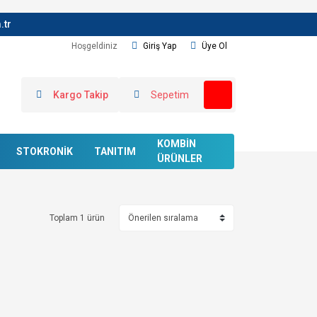
.tr
Hoşgeldiniz
Giriş Yap
Üye Ol
Kargo Takip
Sepetim
KOMBİN
STOKRONİK
TANITIM
ÜRÜNLER
Toplam 1 ürün