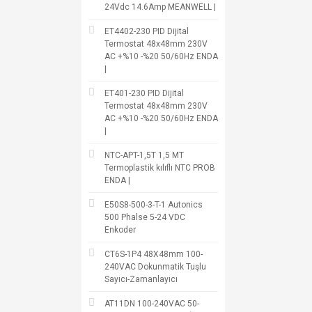
24Vdc 14.6Amp MEANWELL |
ET4402-230 PID Dijital
Termostat 48x48mm 230V
AC +%10 -%20 50/60Hz ENDA
|
ET401-230 PID Dijital
Termostat 48x48mm 230V
AC +%10 -%20 50/60Hz ENDA
|
NTC-APT-1,5T 1,5 MT
Termoplastik kılıflı NTC PROB
ENDA |
E50S8-500-3-T-1 Autonics
500 Phalse 5-24 VDC
Enkoder
CT6S-1P4 48X48mm 100-
240VAC Dokunmatik Tuşlu
Sayıcı-Zamanlayıcı
AT11DN 100-240VAC 50-