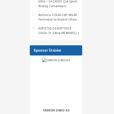
60Hz / 24-24VDC Çok İşlevli
Analog Zamanlayıcı
Autonics TCN4S-24R 48x48
Termostat Isı Kontrol Cihazı
RSP-0750-24 RSP75024
24Vdc 31,3Amp MEANWELL |
Sponsor Ürünler
OMRON D4BS-K3