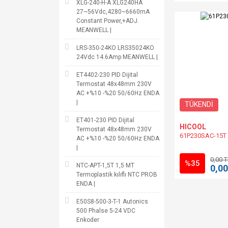
XLG-240-H-A XLG240HA
27~56Vdc,4280~6660mA
Constant Power,+ADJ.
MEANWELL |
LRS-350-24KO LRS35024KO
24Vdc 14.6Amp MEANWELL |
ET4402-230 PID Dijital
Termostat 48x48mm 230V
AC +%10 -%20 50/60Hz ENDA
|
TÜKENDİ
ET401-230 PID Dijital
HICOOL
Termostat 48x48mm 230V
61P230SAC-15T
AC +%10 -%20 50/60Hz ENDA
|
0,00 
%35
NTC-APT-1,5T 1,5 MT
0,00
Termoplastik kılıflı NTC PROB
ENDA |
E50S8-500-3-T-1 Autonics
500 Phalse 5-24 VDC
Enkoder