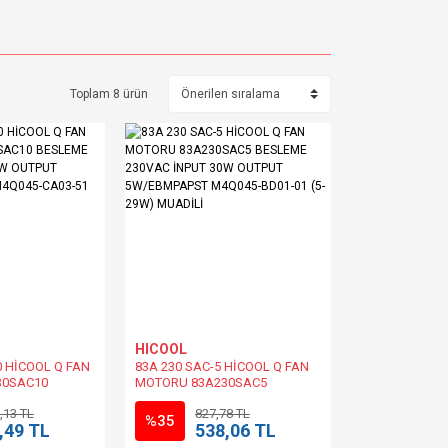
Toplam 8 ürün
HICOOL
0 HİCOOL Q FAN
83A 230 SAC-5 HİCOOL Q FAN
30SAC10
MOTORU 83A230SAC5
AC İNPUT 45W
BESLEME 230VAC İNPUT 30W
,13 TL
827,78 TL
EBMPAPST
OUTPUT 5W/EBMPAPST
%35
,49 TL
538,06 TL
1 (10-36W)
M4Q045-BD01-01 (5-29W)
MUADİLİ