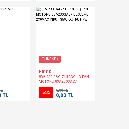
TÜKENDİ
HICOOL
L
83A 230 SAC-7 HİCOOL Q FAN
MOTORU 83A230SAC7
BESLEME 230VAC İNPUT 35W
TL
0,00 TL
OUTPUT 7W
%35
0 TL
0,00 TL