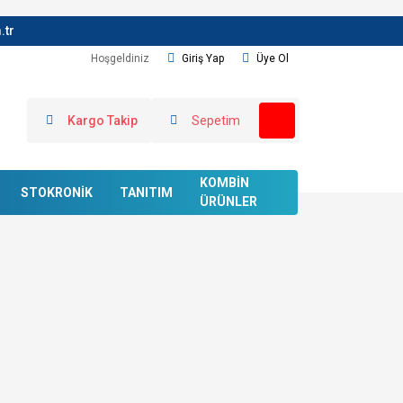
.tr
Hoşgeldiniz
Giriş Yap
Üye Ol
Kargo Takip
Sepetim
KOMBİN
STOKRONİK
TANITIM
ÜRÜNLER