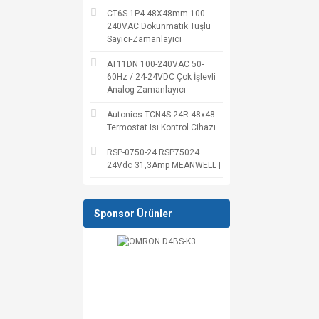
CT6S-1P4 48X48mm 100-
240VAC Dokunmatik Tuşlu
Sayıcı-Zamanlayıcı
AT11DN 100-240VAC 50-
60Hz / 24-24VDC Çok İşlevli
Analog Zamanlayıcı
Autonics TCN4S-24R 48x48
Termostat Isı Kontrol Cihazı
RSP-0750-24 RSP75024
24Vdc 31,3Amp MEANWELL |
Sponsor Ürünler