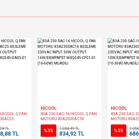
HICOOL
HICOOL
 HİCOOL Q FAN
83A 230 SAC-16 HİCOOL Q FAN
83A 230 SAC-1
0SAC25
MOTORU 83A230SAC16
MOTORU 83A2
C İNPUT 90W
BESLEME 230VAC İNPUT 50W
BESLEME 230V
,28 TL
1.284,49 TL
1.056
BMPAPST
OUTPUT 16W/EBMPAPST
OUTPUT 10W/
%35
%35
8,88 TL
834,92 TL
686
1 (23-86W)
M4Q045-CF01-01 (16-60W)
M4Q045-CA03-5
MUADİLİ
MUADİLİ