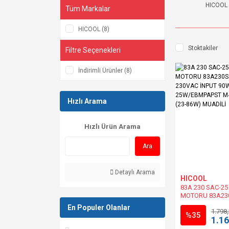
HICOOL
Tüm Markalar
HICOOL (8)
Stoktakiler
Filtre Seçenekleri
İndirimli Ürünler (8)
Hızlı Arama
Hızlı Ürün Arama
Ara
Detaylı Arama
HICOOL
83A 230 SAC-25
MOTORU 83A23
BESLEME 230VA
En Populer Olanlar
1.798
OUTPUT 25W/E
%35
1.16
M4Q045-DA05-0
MUADİLİ