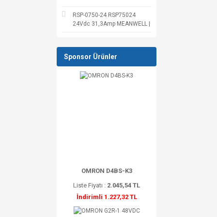
RSP-0750-24 RSP75024
24Vdc 31,3Amp MEANWELL |
Sponsor Ürünler
OMRON D4BS-K3
Liste Fiyatı :
2.045,54 TL
İndirimli 1.227,32 TL