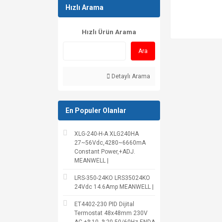
Hızlı Arama
Hızlı Ürün Arama
Ara
Detaylı Arama
En Populer Olanlar
XLG-240-H-A XLG240HA
27~56Vdc,4280~6660mA
Constant Power,+ADJ.
MEANWELL |
LRS-350-24KO LRS35024KO
24Vdc 14.6Amp MEANWELL |
ET4402-230 PID Dijital
Termostat 48x48mm 230V