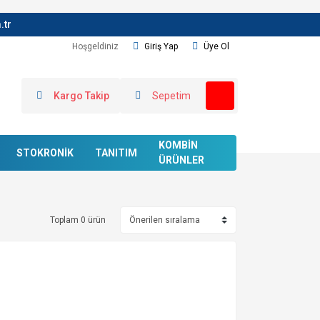
.tr
Hoşgeldiniz
Giriş Yap
Üye Ol
Kargo Takip
Sepetim
KOMBİN
STOKRONİK
TANITIM
ÜRÜNLER
Toplam 0 ürün