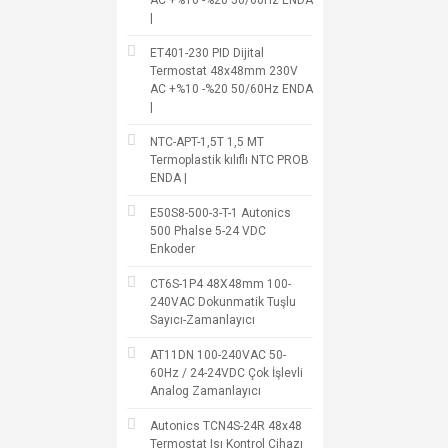
AC +%10 -%20 50/60Hz ENDA
|
ET401-230 PID Dijital
Termostat 48x48mm 230V
AC +%10 -%20 50/60Hz ENDA
|
NTC-APT-1,5T 1,5 MT
Termoplastik kılıflı NTC PROB
ENDA |
E50S8-500-3-T-1 Autonics
500 Phalse 5-24 VDC
Enkoder
CT6S-1P4 48X48mm 100-
240VAC Dokunmatik Tuşlu
Sayıcı-Zamanlayıcı
AT11DN 100-240VAC 50-
60Hz / 24-24VDC Çok İşlevli
Analog Zamanlayıcı
Autonics TCN4S-24R 48x48
Termostat Isı Kontrol Cihazı