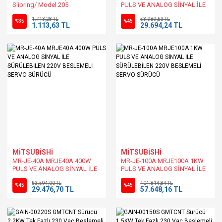
Slipring/ Model 205
PULS VE ANALOG SİNYAL İLE
MERCOTAC Muadili
SÜRÜLEBİLEN 220V
1.713,28 TL
53.989,53 TL
BESLEMELİ SERVO SÜRÜCÜ
%35
%45
1.113,63 TL
29.694,24 TL
MİTSUBİSHİ
MİTSUBİSHİ
MR-JE-40A MRJE40A 400W
MR-JE-100A MRJE100A 1KW
PULS VE ANALOG SİNYAL İLE
PULS VE ANALOG SİNYAL İLE
SÜRÜLEBİLEN 220V
SÜRÜLEBİLEN 220V
53.594,00 TL
104.814,84 TL
BESLEMELİ SERVO SÜRÜCÜ
BESLEMELİ SERVO SÜRÜCÜ
%45
%45
29.476,70 TL
57.648,16 TL