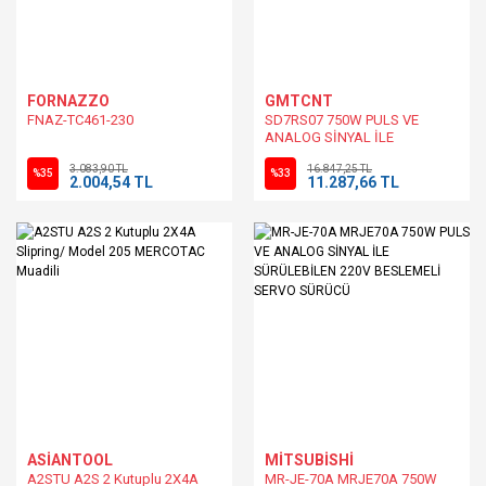
FORNAZZO
GMTCNT
FNAZ-TC461-230
SD7RS07 750W PULS VE
ANALOG SİNYAL İLE
SÜRÜLEBİLEN 220V
3.083,90 TL
16.847,25 TL
BESLEMELİ SERVO SÜRÜCÜ
%35
%33
2.004,54 TL
11.287,66 TL
ASİANTOOL
MİTSUBİSHİ
A2STU A2S 2 Kutuplu 2X4A
MR-JE-70A MRJE70A 750W