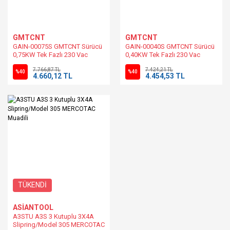
GMTCNT
GMTCNT
GAIN-00075S GMTCNT Sürücü
GAIN-00040S GMTCNT Sürücü
0,75KW Tek Fazlı 230 Vac
0,40KW Tek Fazlı 230 Vac
Beslemeli
Beslemeli
7.766,87 TL
7.424,21 TL
%40
%40
4.660,12 TL
4.454,53 TL
TÜKENDİ
ASİANTOOL
A3STU A3S 3 Kutuplu 3X4A
Slipring/Model 305 MERCOTAC