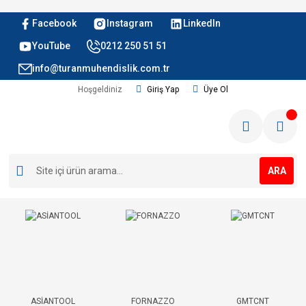
Facebook
Instagram
LinkedIn
YouTube
0212 250 51 51
info@turanmuhendislik.com.tr
Hoşgeldiniz
Giriş Yap
Üye Ol
ARA
ASİANTOOL
FORNAZZO
GMTCNT