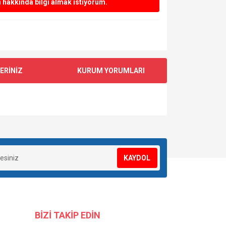
hakkında bilgi almak istiyorum.
ERİNİZ
KURUM YORUMLARI
za iletebilirsiniz.
KAYDOL
BİZİ TAKİP EDİN