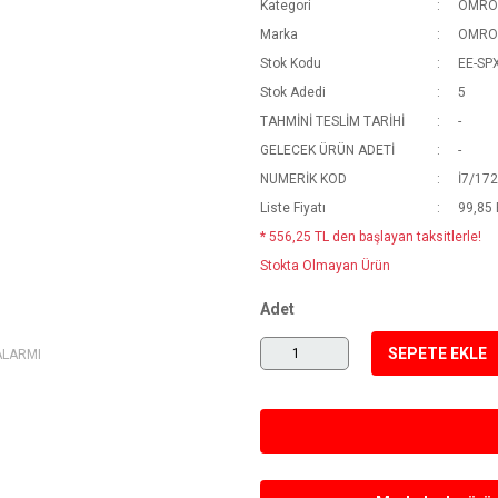
Kategori
OMRO
Marka
OMRO
Stok Kodu
EE-SP
Stok Adedi
5
TAHMİNİ TESLİM TARİHİ
-
GELECEK ÜRÜN ADETİ
-
NUMERİK KOD
İ7/172
Liste Fiyatı
99,85
* 556,25 TL den başlayan taksitlerle!
Stokta Olmayan Ürün
Adet
SEPETE EKLE
ALARMI