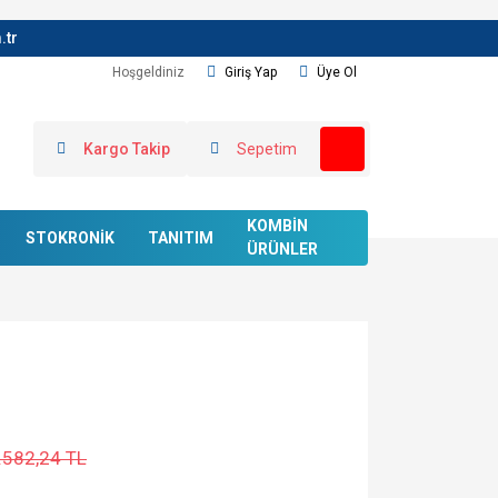
.tr
Hoşgeldiniz
Giriş Yap
Üye Ol
Kargo Takip
Sepetim
KOMBİN
STOKRONİK
TANITIM
ÜRÜNLER
.582,24 TL