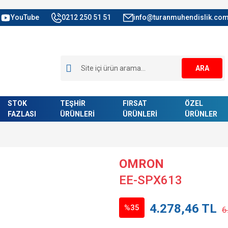
YouTube
0212 250 51 51
info@turanmuhendislik.com
ARA
STOK
TEŞHİR
FIRSAT
ÖZEL
FAZLASI
ÜRÜNLERİ
ÜRÜNLERİ
ÜRÜNLER
OMRON
EE-SPX613
4.278,46 TL
%35
6