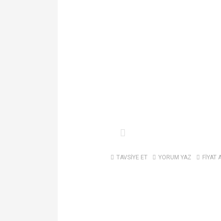
TAVSİYE ET
YORUM YAZ
FİYAT 