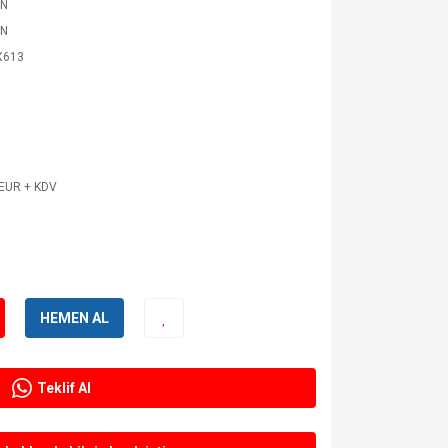
N
N
X613
 EUR + KDV
HEMEN AL
Teklif Al