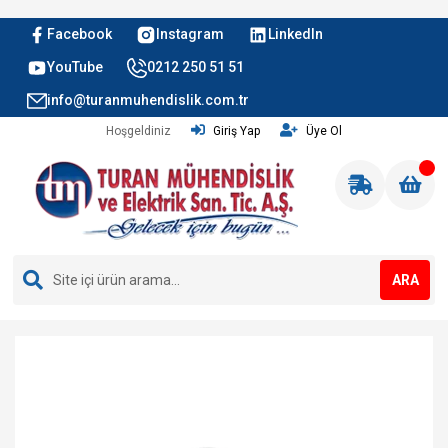
Facebook
Instagram
LinkedIn
YouTube
0212 250 51 51
info@turanmuhendislik.com.tr
Hoşgeldiniz
Giriş Yap
Üye Ol
ARA