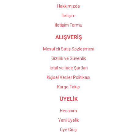
oldular. Profesyonel
Bu ürüne benzer farklı alternatifler olmalı.
çalışıyorlar, çok memnun
Hakkımızda
kaldım kendilerine teşekkür
İletişim
ediyorum.
İletişim Formu
Önder Kaçar | 20/05/2026
ALIŞVERİŞ
Gönder
Deneyimini Paylaş
Mesafeli Satış Sözleşmesi
Gizlilik ve Güvenlik
İptal ve İade Şartları
Kişisel Veriler Politikası
Kargo Takip
ÜYELİK
Hesabım
Yeni Üyelik
Üye Girişi