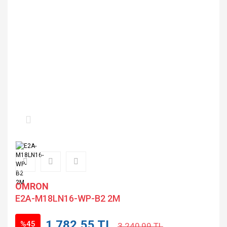
OMRON
E2A-M18LN16-WP-B2 2M
1.782,55 TL
%45
3.240,99 TL