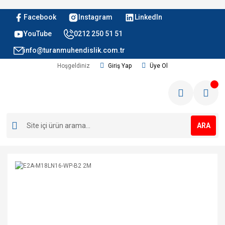
Facebook
Instagram
LinkedIn
YouTube
0212 250 51 51
info@turanmuhendislik.com.tr
Hoşgeldiniz
Giriş Yap
Üye Ol
ARA