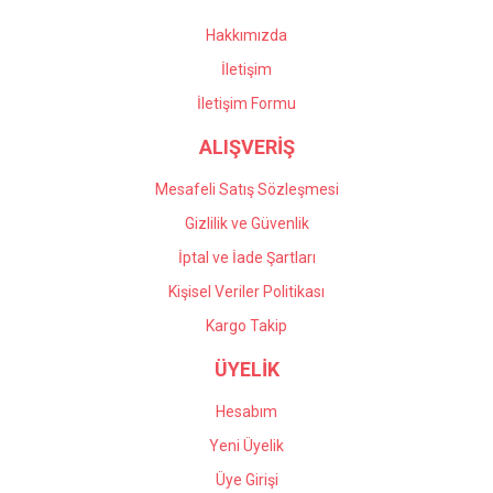
oldular. Profesyonel
Bu ürüne benzer farklı alternatifler olmalı.
çalışıyorlar, çok memnun
Hakkımızda
kaldım kendilerine teşekkür
İletişim
ediyorum.
İletişim Formu
Önder Kaçar | 20/05/2026
ALIŞVERİŞ
Gönder
Deneyimini Paylaş
Mesafeli Satış Sözleşmesi
Gizlilik ve Güvenlik
İptal ve İade Şartları
Kişisel Veriler Politikası
Kargo Takip
ÜYELİK
Hesabım
Yeni Üyelik
Üye Girişi