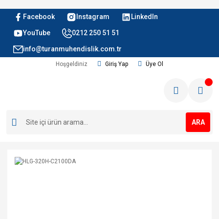
Facebook
Instagram
LinkedIn
YouTube
0212 250 51 51
info@turanmuhendislik.com.tr
Hoşgeldiniz
Giriş Yap
Üye Ol
ARA