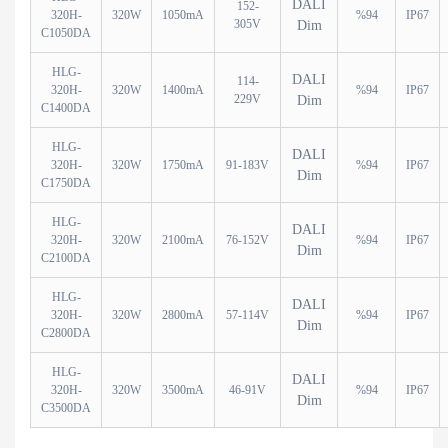
DALI
152-
320H-
320W
1050mA
%94
IP67
305V
Dim
C1050DA
HLG-
DALI
114-
320H-
320W
1400mA
%94
IP67
229V
Dim
C1400DA
HLG-
DALI
320H-
320W
1750mA
91-183V
%94
IP67
Dim
C1750DA
HLG-
DALI
320H-
320W
2100mA
76-152V
%94
IP67
Dim
C2100DA
HLG-
DALI
320H-
320W
2800mA
57-114V
%94
IP67
Dim
C2800DA
HLG-
DALI
320H-
320W
3500mA
46-91V
%94
IP67
Dim
C3500DA