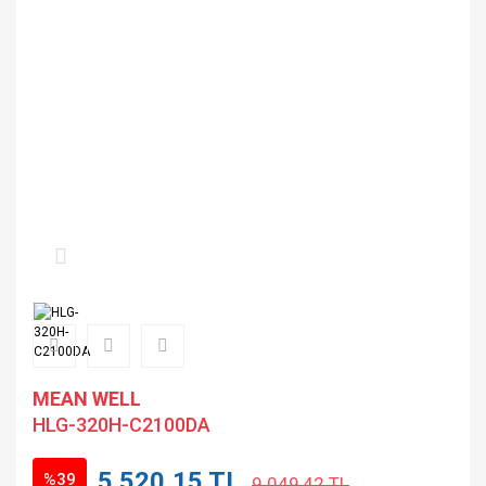
MEAN WELL
HLG-320H-C2100DA
5.520,15 TL
%39
9.049,42 TL