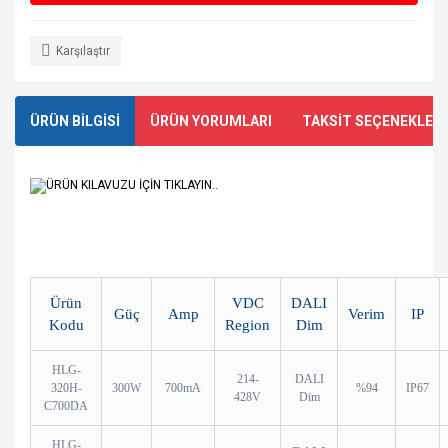
Karşılaştır
ÜRÜN BİLGİSİ
ÜRÜN YORUMLARI
TAKSİT SEÇENEKLERİ
ÜRÜN KILAVUZU İÇİN TIKLAYIN..
Ürün
VDC
DALI
Güç
Amp
Verim
IP
Kodu
Region
Dim
HLG-
214-
DALI
320H-
300W
700mA
%94
IP67
428V
Dim
C700DA
HLG-