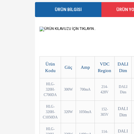
ÜRÜN BİLGİSİ
ÜRÜN Y
ÜRÜN KILAVUZU İÇİN TIKLAYIN..
Ürün
VDC
DALI
Güç
Amp
Kodu
Region
Dim
HLG-
214-
DALI
320H-
300W
700mA
428V
Dim
C700DA
HLG-
DALI
152-
320H-
320W
1050mA
305V
Dim
C1050DA
HLG-
DALI
114-