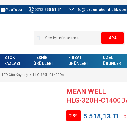
YouTube
0212 250 51 51
info@turanmuhendislik.com
ARA
STOK
TEŞHİR
FIRSAT
ÖZEL
FAZLASI
ÜRÜNLERİ
ÜRÜNLERİ
ÜRÜNLER
LED Güç Kaynağı
HLG-320H-C1400DA
MEAN WELL
HLG-320H-C1400D
5.518,13 TL
%39
9