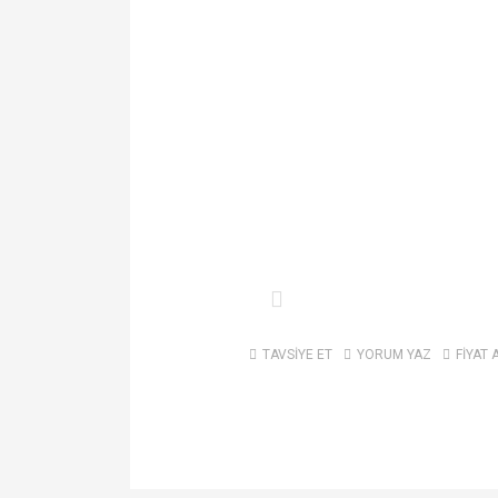
TAVSİYE ET
YORUM YAZ
FİYAT 