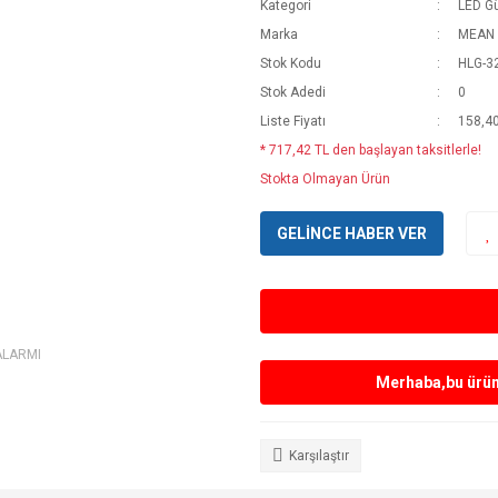
Kategori
LED G
Marka
MEAN
Stok Kodu
HLG-3
Stok Adedi
0
Liste Fiyatı
158,4
* 717,42 TL den başlayan taksitlerle!
Stokta Olmayan Ürün
GELİNCE HABER VER
ALARMI
Merhaba,bu ürün 
Karşılaştır