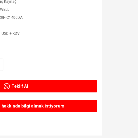
üç Kaynağı
 WELL
20H-C1400DA
0 USD + KDV
Teklif Al
hakkında bilgi almak istiyorum.