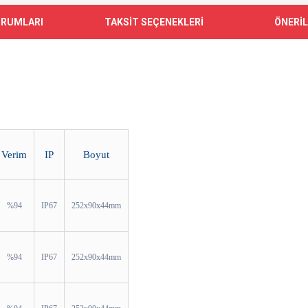
ORUMLARI
TAKSİT SEÇENEKLERİ
ÖNERİL
Verim
IP
Boyut
%94
IP67
252x90x44mm
%94
IP67
252x90x44mm