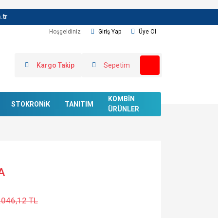
.tr
Hoşgeldiniz
Giriş Yap
Üye Ol
Kargo Takip
Sepetim
KOMBİN
STOKRONİK
TANITIM
ÜRÜNLER
A
.046,12 TL