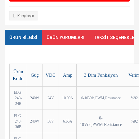
Karşılaştır
ÜRÜN BİLGİSİ
ÜRÜN YORUMLARI
TAKSİT SEÇENEKLERİ
Ürün
Güç
VDC
Amp
3 Dim Fonksiyon
Veri
Kodu
ELG-
240-
240W
24V
10.00A
0-10Vdc,PWM,Resistance
%92
24B
ELG-
0-
240-
240W
36V
6.66A
%92
10Vdc,PWM,Resistance
36B