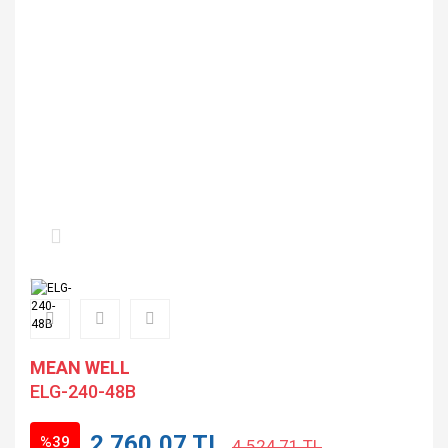
MEAN WELL
ELG-240-48B
2.760,07 TL
%39
4.524,71 TL