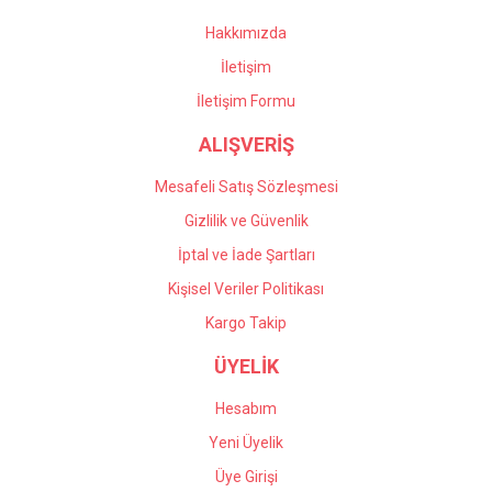
oldular. Profesyonel
Bu ürüne benzer farklı alternatifler olmalı.
çalışıyorlar, çok memnun
Hakkımızda
kaldım kendilerine teşekkür
İletişim
ediyorum.
İletişim Formu
Önder Kaçar | 20/05/2026
ALIŞVERİŞ
Gönder
Deneyimini Paylaş
Mesafeli Satış Sözleşmesi
Gizlilik ve Güvenlik
İptal ve İade Şartları
Kişisel Veriler Politikası
Kargo Takip
ÜYELİK
Hesabım
Yeni Üyelik
Üye Girişi