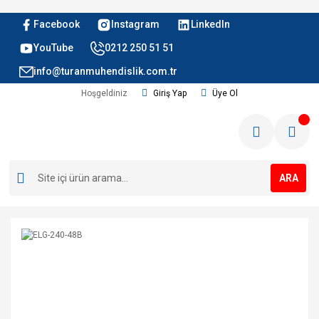
Facebook
Instagram
LinkedIn
YouTube
0212 250 51 51
info@turanmuhendislik.com.tr
Hoşgeldiniz
Giriş Yap
Üye Ol
ARA