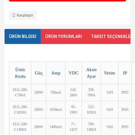
Karşılaştır
ÜRÜN BİLGİSİ
ÜRÜN YORUMLARI
TAKSİT SEÇENEKLERİ
Ürün
Akım
Güç
Amp
VDC
Verim
IP
Kodu
Ayar
ELG-200-
142-
350-
200W
700mA
%93
IP65
C700A
286V
700A
ELG-200-
95-
525-
200W
1050mA
%93
IP65
C1050A
190V
1050A
ELG-200-
71-
700-
200W
1400mA
%92
IP65
C1400A
142V
1400A