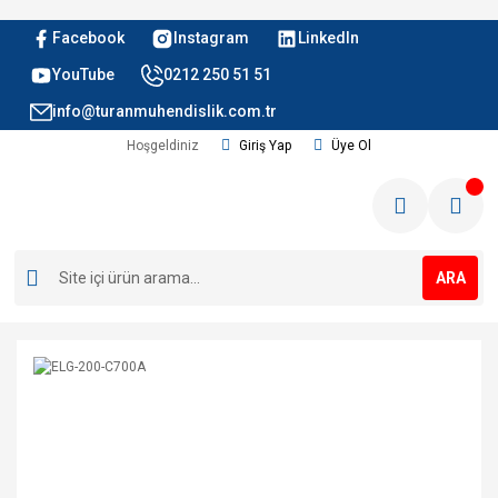
Facebook
Instagram
LinkedIn
YouTube
0212 250 51 51
info@turanmuhendislik.com.tr
Hoşgeldiniz
Giriş Yap
Üye Ol
ARA