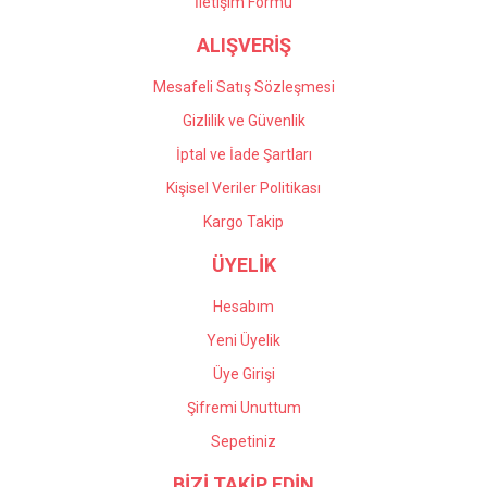
İletişim Formu
Önder Kaçar | 20/05/2026
ALIŞVERİŞ
Gönder
Deneyimini Paylaş
Mesafeli Satış Sözleşmesi
Gizlilik ve Güvenlik
İptal ve İade Şartları
Kişisel Veriler Politikası
Kargo Takip
ÜYELİK
Hesabım
Yeni Üyelik
Üye Girişi
Şifremi Unuttum
Sepetiniz
BİZİ TAKİP EDİN