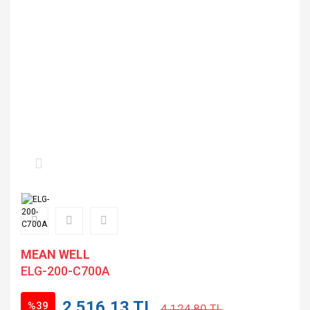
MEAN WELL
ELG-200-C700A
2.516,13 TL
%39
4.124,80 TL