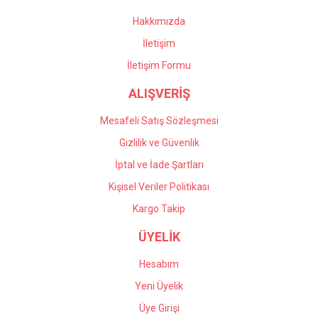
oldular. Profesyonel
Bu ürüne benzer farklı alternatifler olmalı.
çalışıyorlar, çok memnun
Hakkımızda
kaldım kendilerine teşekkür
İletişim
ediyorum.
İletişim Formu
Önder Kaçar | 20/05/2026
ALIŞVERİŞ
Gönder
Deneyimini Paylaş
Mesafeli Satış Sözleşmesi
Gizlilik ve Güvenlik
İptal ve İade Şartları
Kişisel Veriler Politikası
Kargo Takip
ÜYELİK
Hesabım
Yeni Üyelik
Üye Girişi