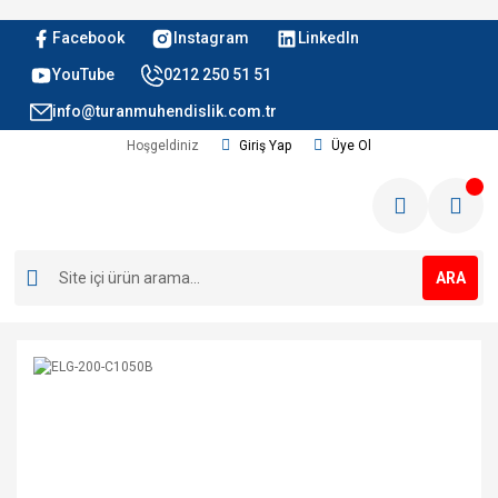
Facebook
Instagram
LinkedIn
YouTube
0212 250 51 51
info@turanmuhendislik.com.tr
Hoşgeldiniz
Giriş Yap
Üye Ol
ARA