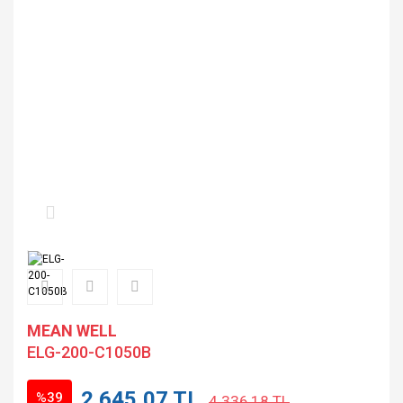
MEAN WELL
ELG-200-C1050B
2.645,07 TL
%39
4.336,18 TL