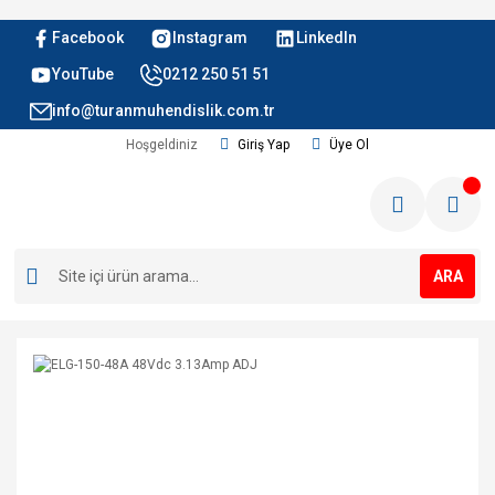
Facebook
Instagram
LinkedIn
YouTube
0212 250 51 51
info@turanmuhendislik.com.tr
Hoşgeldiniz
Giriş Yap
Üye Ol
ARA