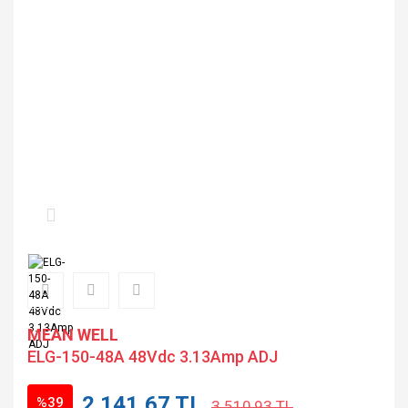
MEAN WELL
ELG-150-48A 48Vdc 3.13Amp ADJ
2.141,67 TL
%39
3.510,93 TL