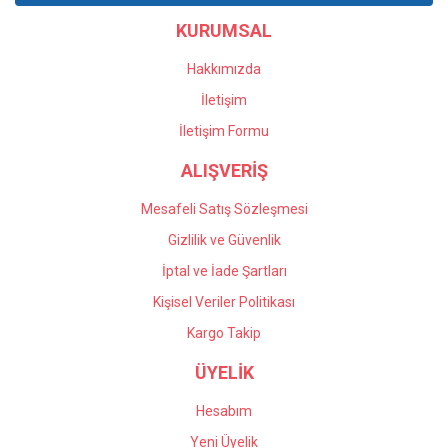
Ürün bilgilerinde hatalar bulunuyor.
bölümü yanlış verdiğim
KURUMSAL
Ürün fiyatı diğer sitelerden daha pahalı.
siparişin iadesi için yardımcı
oldular. Profesyonel
Bu ürüne benzer farklı alternatifler olmalı.
çalışıyorlar, çok memnun
Hakkımızda
kaldım kendilerine teşekkür
İletişim
ediyorum.
İletişim Formu
Önder Kaçar | 20/05/2026
ALIŞVERİŞ
Gönder
Deneyimini Paylaş
Mesafeli Satış Sözleşmesi
Gizlilik ve Güvenlik
İptal ve İade Şartları
Kişisel Veriler Politikası
Kargo Takip
ÜYELİK
Hesabım
Yeni Üyelik