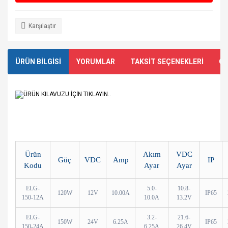
Karşılaştır
ÜRÜN BİLGİSİ
YORUMLAR
TAKSİT SEÇENEKLERİ
ÖN
ÜRÜN KILAVUZU İÇİN TIKLAYIN..
Ürün
Akım
VDC
Güç
VDC
Amp
IP
Kodu
Ayar
Ayar
ELG-
5.0-
10.8-
120W
12V
10.00A
IP65
150-12A
10.0A
13.2V
ELG-
3.2-
21.6-
150W
24V
6.25A
IP65
150-24A
6.25A
26.4V