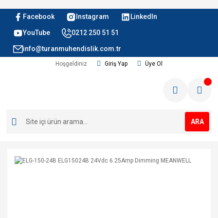
Facebook
Instagram
LinkedIn
YouTube
0212 250 51 51
info@turanmuhendislik.com.tr
Hoşgeldiniz
Giriş Yap
Üye Ol
ARA