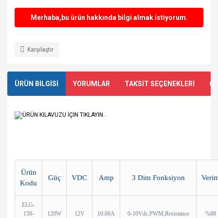
Merhaba,bu ürün hakkında bilgi almak istiyorum.
Karşılaştır
ÜRÜN BİLGİSİ
YORUMLAR
TAKSİT SEÇENEKLERİ
ÖN
ÜRÜN KILAVUZU İÇİN TIKLAYIN..
Ürün
Güç
VDC
Amp
3 Dim Fonksiyon
Veri
Kodu
ELG-
150-
120W
12V
10.00A
0-10Vdc,PWM,Resistance
%88