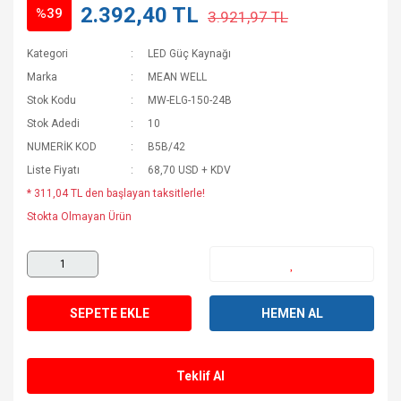
2.392,40 TL
%39
3.921,97 TL
Kategori
LED Güç Kaynağı
Marka
MEAN WELL
Stok Kodu
MW-ELG-150-24B
Stok Adedi
10
NUMERİK KOD
B5B/42
Liste Fiyatı
68,70 USD + KDV
* 311,04 TL den başlayan taksitlerle!
Stokta Olmayan Ürün
SEPETE EKLE
HEMEN AL
Teklif Al