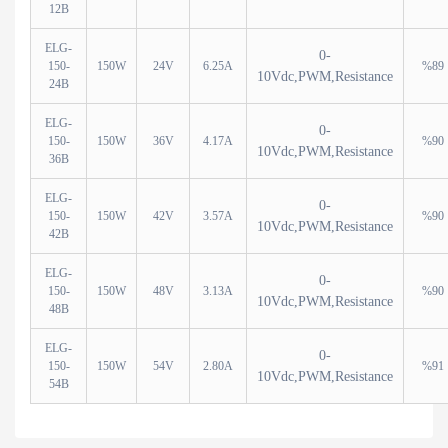
12B
ELG-
0-
150-
150W
24V
6.25A
%89
10Vdc,PWM,Resistance
24B
ELG-
0-
150-
150W
36V
4.17A
%90
10Vdc,PWM,Resistance
36B
ELG-
0-
150-
150W
42V
3.57A
%90
10Vdc,PWM,Resistance
42B
ELG-
0-
150-
150W
48V
3.13A
%90
10Vdc,PWM,Resistance
48B
ELG-
0-
150-
150W
54V
2.80A
%91
10Vdc,PWM,Resistance
54B
Bu ürünün fiyat bilgisi, resim, ürün açıklamalarında ve diğer
Sağlam ve güvenilir bir satıcı.