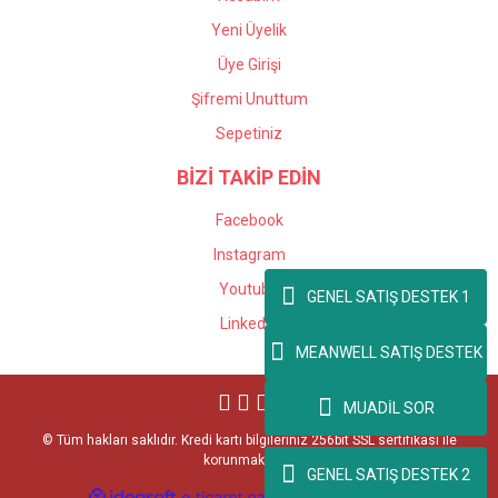
Yeni Üyelik
Üye Girişi
Şifremi Unuttum
Sepetiniz
BİZİ TAKİP EDİN
Facebook
Instagram
Youtube
GENEL SATIŞ DESTEK 1
Linkedin
MEANWELL SATIŞ DESTEK
MUADİL SOR
© Tüm hakları saklıdır. Kredi kartı bilgileriniz 256bit SSL sertifikası ile
korunmaktadır.
GENEL SATIŞ DESTEK 2
ile
ideasoft
e-