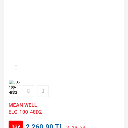
MEAN WELL
ELG-100-48D2
2.260,90 TL
%39
3.706,39 TL