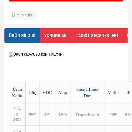
Karşılaştır
ÜRÜN BİLGİSİ
YORUMLAR
TAKSİT SEÇENEKLERİ
ÖN
ÜRÜN KILAVUZU İÇİN TIKLAYIN..
Ürün
Smart Timer
Güç
VDC
Amp
Verim
IP
Kodu
Dim
ELG-
100-
96W
24V
4.00A
Programlanabilir
%88
IP67
24D2
ELG-