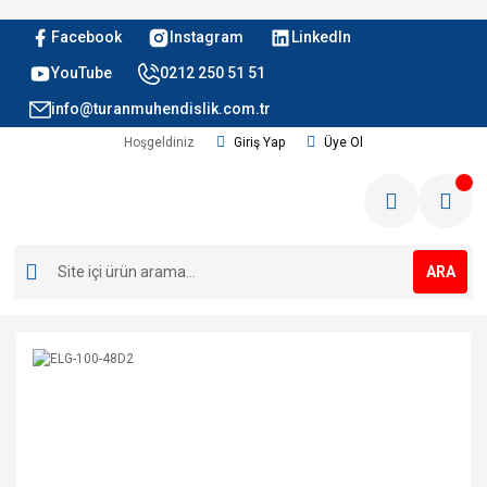
Facebook
Instagram
LinkedIn
YouTube
0212 250 51 51
info@turanmuhendislik.com.tr
Hoşgeldiniz
Giriş Yap
Üye Ol
ARA