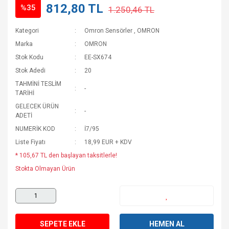
812,80 TL
%35
1.250,46 TL
Kategori
Omron Sensörler
,
OMRON
Marka
OMRON
Stok Kodu
EE-SX674
Stok Adedi
20
TAHMİNİ TESLİM
-
TARİHİ
GELECEK ÜRÜN
-
ADETİ
NUMERİK KOD
İ7/95
Liste Fiyatı
18,99 EUR + KDV
* 105,67 TL den başlayan taksitlerle!
Stokta Olmayan Ürün
SEPETE EKLE
HEMEN AL