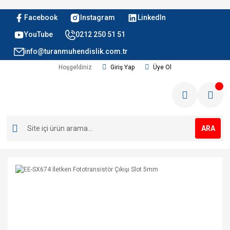
Facebook
Instagram
LinkedIn
YouTube
0212 250 51 51
info@turanmuhendislik.com.tr
Hoşgeldiniz
Giriş Yap
Üye Ol
ARA