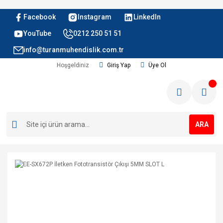
Facebook
Instagram
LinkedIn
YouTube
0212 250 51 51
info@turanmuhendislik.com.tr
Hoşgeldiniz
Giriş Yap
Üye Ol
ARA