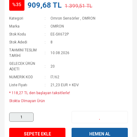
909,68 TL
%35
1.399,51 TL
Kategori
Omron Sensörler
,
OMRON
Marka
OMRON
Stok Kodu
EE-SX672P
Stok Adedi
8
TAHMİNİ TESLİM
10.08.2026
TARİHİ
GELECEK ÜRÜN
20
ADETİ
NUMERİK KOD
İ7/62
Liste Fiyatı
21,23 EUR + KDV
* 118,27 TL den başlayan taksitlerle!
Stokta Olmayan Ürün
SEPETE EKLE
HEMEN AL