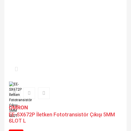
OMRON
EE-SX672P İletken Fototransistör Çıkışı 5MM
SLOT L