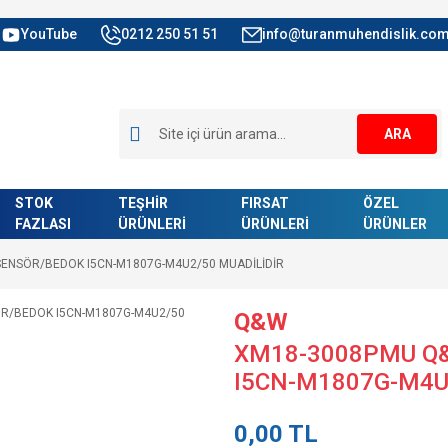
YouTube
0212 250 51 51
info@turanmuhendislik.com
ARA
STOK
TEŞHİR
FIRSAT
ÖZEL
FAZLASI
ÜRÜNLERİ
ÜRÜNLERİ
ÜRÜNLER
ENSÖR/BEDOK I5CN-M1807G-M4U2/50 MUADİLİDİR
Q&W
XM18-3008PMU Q
I5CN-M1807G-M4U
0,00 TL