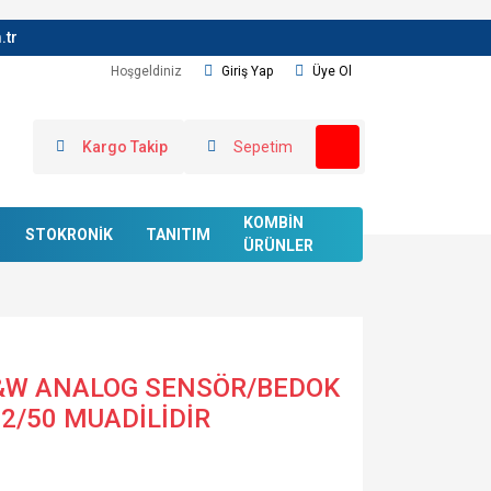
.tr
Hoşgeldiniz
Giriş Yap
Üye Ol
Kargo Takip
Sepetim
KOMBİN
STOKRONİK
TANITIM
ÜRÜNLER
&W ANALOG SENSÖR/BEDOK
2/50 MUADİLİDİR