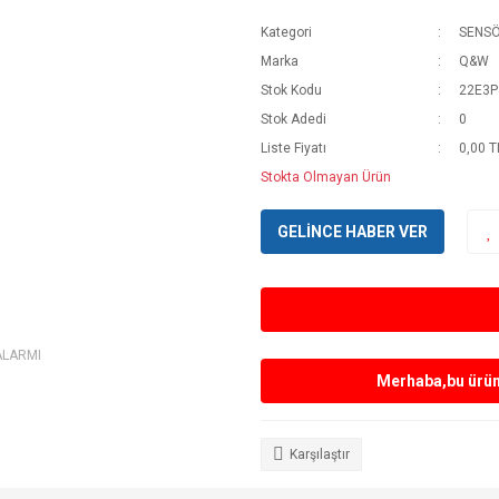
Kategori
SENS
Marka
Q&W
Stok Kodu
22E3P
Stok Adedi
0
Liste Fiyatı
0,00 T
Stokta Olmayan Ürün
GELİNCE HABER VER
ALARMI
Merhaba,bu ürün 
Karşılaştır