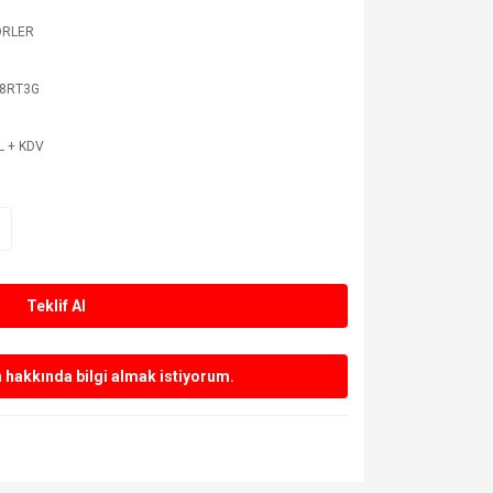
ÖRLER
8RT3G
L + KDV
Teklif Al
hakkında bilgi almak istiyorum.