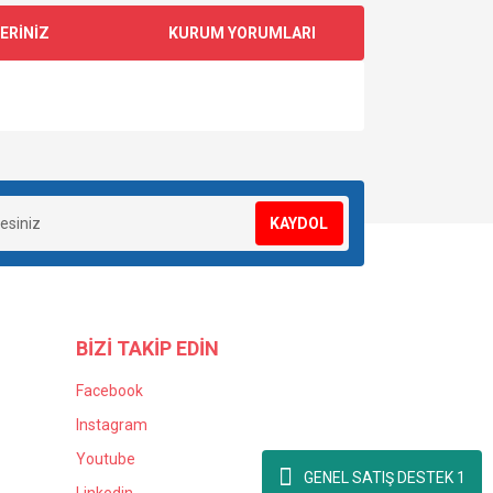
ERİNİZ
KURUM YORUMLARI
za iletebilirsiniz.
KAYDOL
BİZİ TAKİP EDİN
Facebook
Instagram
Youtube
GENEL SATIŞ DESTEK 1