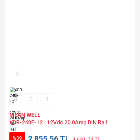
MEAN WELL
XDR-240E-12 | 12Vdc 20.0Amp DIN Rail
2.855,56 TL
%39
4.681,24 TL