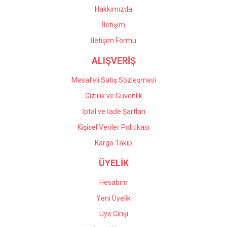
Bu ürüne benzer farklı alternatifler olmalı.
çalışıyorlar, çok memnun
Hakkımızda
kaldım kendilerine teşekkür
İletişim
ediyorum.
İletişim Formu
Önder Kaçar | 20/05/2026
ALIŞVERİŞ
Gönder
Deneyimini Paylaş
Mesafeli Satış Sözleşmesi
Gizlilik ve Güvenlik
İptal ve İade Şartları
Kişisel Veriler Politikası
Kargo Takip
ÜYELİK
Hesabım
Yeni Üyelik
Üye Girişi