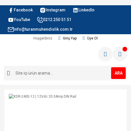
Facebook
Instagram
LinkedIn
YouTube
0212 250 51 51
info@turanmuhendislik.com.tr
Hoşgeldiniz
Giriş Yap
Üye Ol
ARA