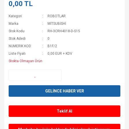
0,00 TL
Kategori
ROBOTLAR
Marka
MİTSUBİSHİ
Stok Kodu
RH-3CRH4018-D-S15
Stok Adedi
0
NUMERİK KOD
B1F/2
Liste Fiyatı
0,00 EUR + KDV
Stokta Olmayan Ürün
GELİNCE HABER VER
Teklif Al