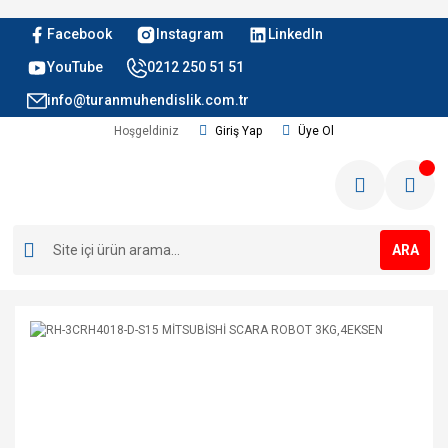
Facebook
Instagram
LinkedIn
YouTube
0212 250 51 51
info@turanmuhendislik.com.tr
Hoşgeldiniz
Giriş Yap
Üye Ol
ARA