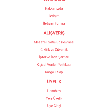
oldular. Profesyonel
Bu ürüne benzer farklı alternatifler olmalı.
çalışıyorlar, çok memnun
Hakkımızda
kaldım kendilerine teşekkür
İletişim
ediyorum.
İletişim Formu
Önder Kaçar | 20/05/2026
ALIŞVERİŞ
Gönder
Deneyimini Paylaş
Mesafeli Satış Sözleşmesi
Gizlilik ve Güvenlik
İptal ve İade Şartları
Kişisel Veriler Politikası
Kargo Takip
ÜYELİK
Hesabım
Yeni Üyelik
Üye Girişi