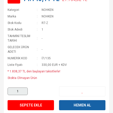
Kategori
NOHKEN
Marka
NOHKEN
Stok Kodu
R7-Z
Stok Adedi
1
TAHMİNİ TESLİM
-
TARİHİ
GELECEK ÜRÜN
-
ADETİ
NUMERİK KOD
İ7/135
Liste Fiyatı
330,00 EUR + KDV
* 1.838,37 TL den başlayan taksitlerle!
Stokta Olmayan Ürün
SEPETE EKLE
HEMEN AL