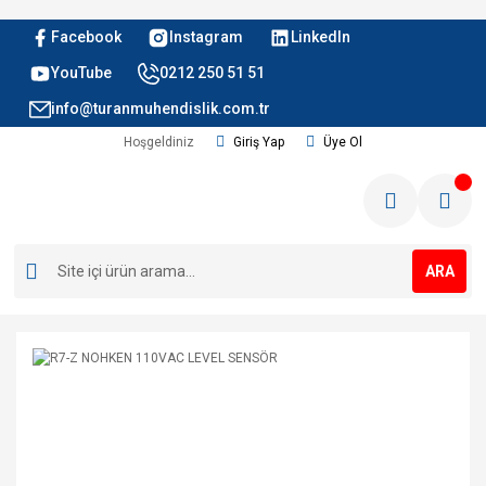
Facebook
Instagram
LinkedIn
YouTube
0212 250 51 51
info@turanmuhendislik.com.tr
Hoşgeldiniz
Giriş Yap
Üye Ol
ARA