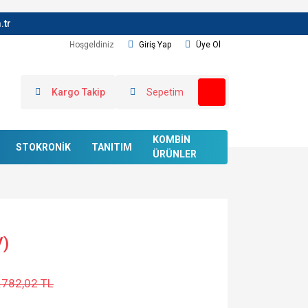
.tr
Hoşgeldiniz
Giriş Yap
Üye Ol
Kargo Takip
Sepetim
KOMBİN
STOKRONİK
TANITIM
ÜRÜNLER
V)
.782,02 TL