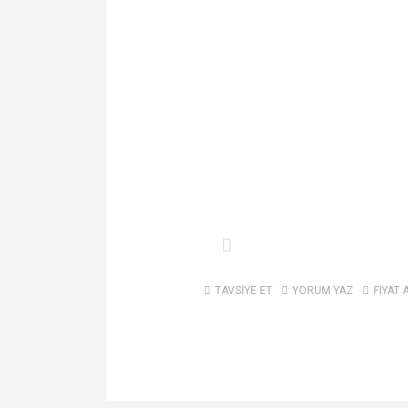
TAVSİYE ET
YORUM YAZ
FİYAT 