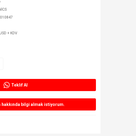
p
NİCS
010847
 USD + KDV
Teklif Al
hakkında bilgi almak istiyorum.