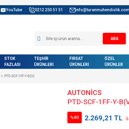
YouTube
0212 250 51 51
info@turanmuhendislik.com
ARA
STOK
TEŞHİR
FIRSAT
ÖZEL
FAZLASI
ÜRÜNLERİ
ÜRÜNLERİ
ÜRÜNLER
PTD-SCF-1FF-Y-B(V)
AUTONİCS
PTD-SCF-1FF-Y-B(
2.269,21 TL
%40
3