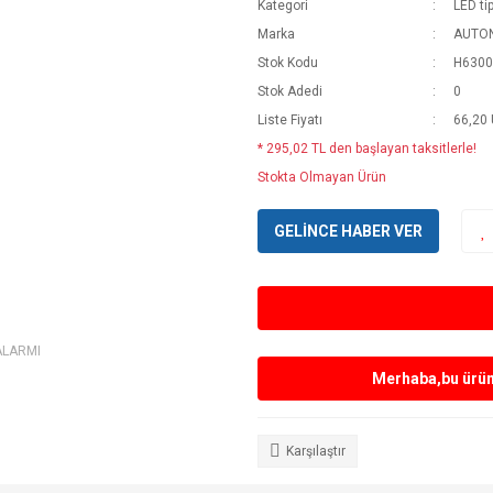
Kategori
LED ti
Marka
AUTO
Stok Kodu
H6300
Stok Adedi
0
Liste Fiyatı
66,20
* 295,02 TL den başlayan taksitlerle!
Stokta Olmayan Ürün
GELİNCE HABER VER
ALARMI
Merhaba,bu ürün 
Karşılaştır