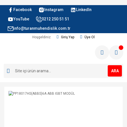
Facebook
Instagram
LinkedIn
YouTube
0212 250 51 51
info@turanmuhendislik.com.tr
Hoşgeldiniz
Giriş Yap
Üye Ol
ARA