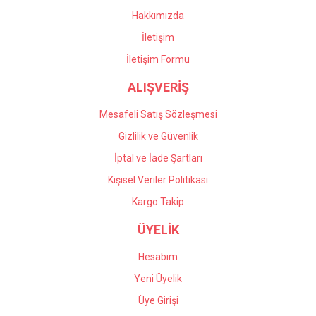
oldular. Profesyonel
Bu ürüne benzer farklı alternatifler olmalı.
çalışıyorlar, çok memnun
Hakkımızda
kaldım kendilerine teşekkür
İletişim
ediyorum.
İletişim Formu
Önder Kaçar | 20/05/2026
ALIŞVERİŞ
Gönder
Deneyimini Paylaş
Mesafeli Satış Sözleşmesi
Gizlilik ve Güvenlik
İptal ve İade Şartları
Kişisel Veriler Politikası
Kargo Takip
ÜYELİK
Hesabım
Yeni Üyelik
Üye Girişi