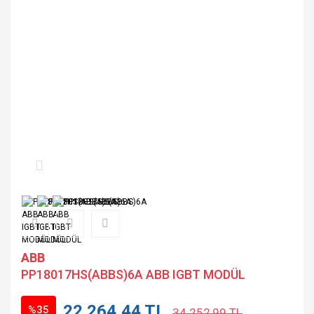
ABB
PP18017HS(ABBS)6A ABB IGBT MODÜL
22.264,44 TL
%35
34.252,99 TL