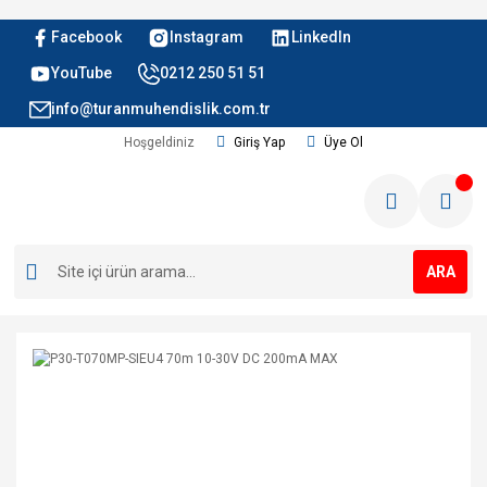
Facebook
Instagram
LinkedIn
YouTube
0212 250 51 51
info@turanmuhendislik.com.tr
Hoşgeldiniz
Giriş Yap
Üye Ol
ARA