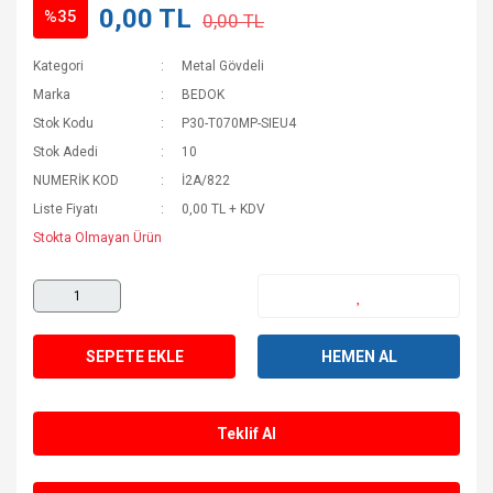
0,00 TL
%35
0,00 TL
Kategori
Metal Gövdeli
Marka
BEDOK
Stok Kodu
P30-T070MP-SIEU4
Stok Adedi
10
NUMERİK KOD
İ2A/822
Liste Fiyatı
0,00 TL + KDV
Stokta Olmayan Ürün
SEPETE EKLE
HEMEN AL
Teklif Al