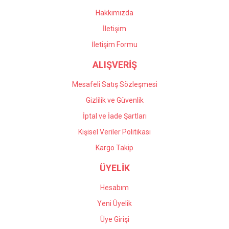
oldular. Profesyonel
Bu ürüne benzer farklı alternatifler olmalı.
çalışıyorlar, çok memnun
Hakkımızda
kaldım kendilerine teşekkür
İletişim
ediyorum.
İletişim Formu
Önder Kaçar | 20/05/2026
ALIŞVERİŞ
Gönder
Deneyimini Paylaş
Mesafeli Satış Sözleşmesi
Gizlilik ve Güvenlik
İptal ve İade Şartları
Kişisel Veriler Politikası
Kargo Takip
ÜYELİK
Hesabım
Yeni Üyelik
Üye Girişi