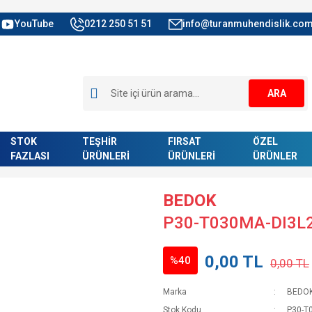
YouTube
0212 250 51 51
info@turanmuhendislik.com
ARA
STOK
TEŞHİR
FIRSAT
ÖZEL
FAZLASI
ÜRÜNLERİ
ÜRÜNLERİ
ÜRÜNLER
BEDOK
P30-T030MA-DI3L
0,00 TL
%40
0,00 TL
Marka
BEDO
Stok Kodu
P30-T