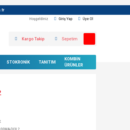
.tr
Hoşgeldiniz
Giriş Yap
Üye Ol
Kargo Takip
Sepetim
KOMBİN
STOKRONİK
TANITIM
ÜRÜNLER
2
K
030MA-DI3L2