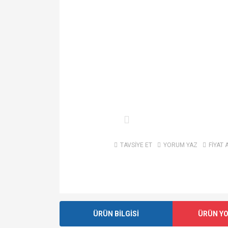
TAVSİYE ET
YORUM YAZ
FİYAT 
ÜRÜN BİLGİSİ
ÜRÜN Y