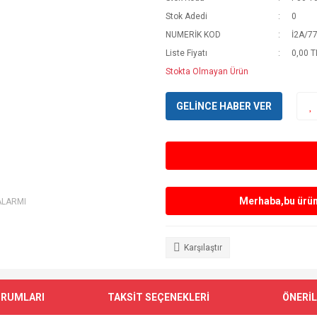
Stok Adedi
0
NUMERİK KOD
İ2A/7
Liste Fiyatı
0,00 T
Stokta Olmayan Ürün
GELİNCE HABER VER
Merhaba,bu ürün 
ALARMI
Karşılaştır
ORUMLARI
TAKSİT SEÇENEKLERİ
ÖNERİL