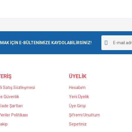
e diğer konularda yetersiz gördüğünüz noktaları öneri formunu kullanarak tarafımı
goladı ve kargolama da iyiydi.
Bu ürüne ilk yorumu siz yapın!
r.
K İÇİN E-BÜLTENİMİZE KAYDOLABİLİRSİNİZ!
Yorum Yaz
 yanlış verdiğim siparişin iadesi için
n kaldım kendilerine teşekkür ediyorum.
ERİŞ
ÜYELİK
i Satış Sözleşmesi
Hesabım
 ve Güvenlik
Yeni Üyelik
 İade Şartları
Üye Girişi
Gönder
Veriler Politikası
Şifremi Unuttum
akip
Sepetiniz