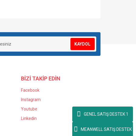
za iletebilirsiniz.
KAYDOL
BİZİ TAKİP EDİN
Facebook
Instagram
Youtube
GENEL SATIŞ DESTEK 1
Linkedin
MEANWELL SATIŞ DESTEK