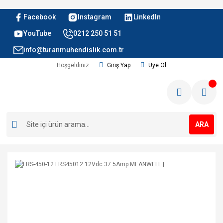
Facebook
Instagram
LinkedIn
YouTube
0212 250 51 51
info@turanmuhendislik.com.tr
Hoşgeldiniz
Giriş Yap
Üye Ol
ARA