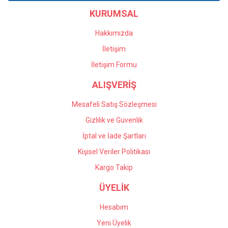
bölümü yanlış verdiğim
KURUMSAL
Ürün fiyatı diğer sitelerden daha pahalı.
siparişin iadesi için yardımcı
oldular. Profesyonel
Bu ürüne benzer farklı alternatifler olmalı.
çalışıyorlar, çok memnun
Hakkımızda
kaldım kendilerine teşekkür
İletişim
ediyorum.
İletişim Formu
Önder Kaçar | 20/05/2026
ALIŞVERİŞ
Gönder
Deneyimini Paylaş
Mesafeli Satış Sözleşmesi
Gizlilik ve Güvenlik
İptal ve İade Şartları
Kişisel Veriler Politikası
Kargo Takip
ÜYELİK
Hesabım
Yeni Üyelik