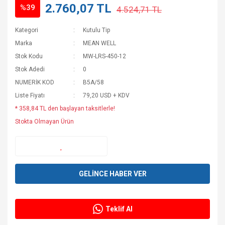
2.760,07 TL
%39
4.524,71 TL
Kategori
Kutulu Tip
Marka
MEAN WELL
Stok Kodu
MW-LRS-450-12
Stok Adedi
0
NUMERİK KOD
B5A/58
Liste Fiyatı
79,20 USD + KDV
* 358,84 TL den başlayan taksitlerle!
Stokta Olmayan Ürün
GELİNCE HABER VER
Teklif Al