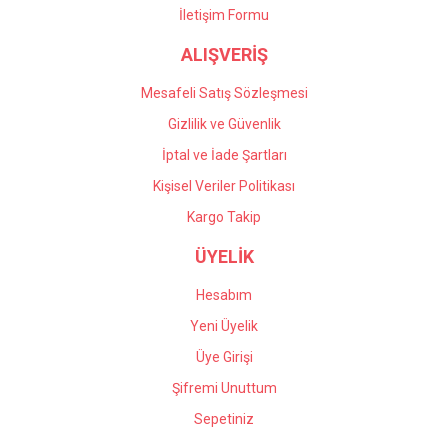
İletişim Formu
Önder Kaçar | 20/05/2026
ALIŞVERİŞ
Gönder
Deneyimini Paylaş
Mesafeli Satış Sözleşmesi
Gizlilik ve Güvenlik
İptal ve İade Şartları
Kişisel Veriler Politikası
Kargo Takip
ÜYELİK
Hesabım
Yeni Üyelik
Üye Girişi
Şifremi Unuttum
Sepetiniz