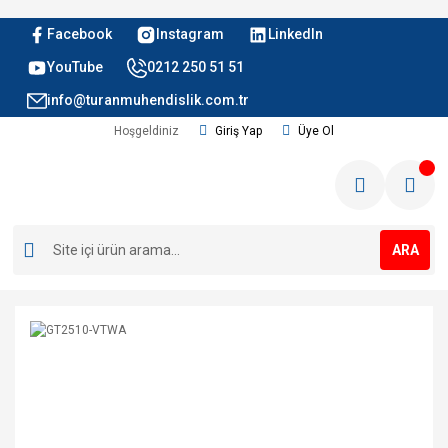
Facebook
Instagram
LinkedIn
YouTube
0212 250 51 51
info@turanmuhendislik.com.tr
Hoşgeldiniz
Giriş Yap
Üye Ol
ARA