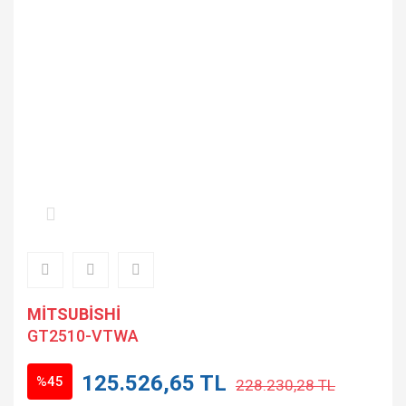
MİTSUBİSHİ
GT2510-VTWA
125.526,65 TL
%45
228.230,28 TL