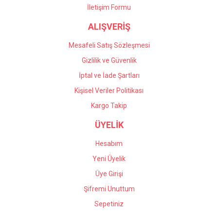
İletişim Formu
Önder Kaçar | 20/05/2026
ALIŞVERİŞ
Gönder
Deneyimini Paylaş
Mesafeli Satış Sözleşmesi
Gizlilik ve Güvenlik
İptal ve İade Şartları
Kişisel Veriler Politikası
Kargo Takip
ÜYELİK
Hesabım
Yeni Üyelik
Üye Girişi
Şifremi Unuttum
Sepetiniz