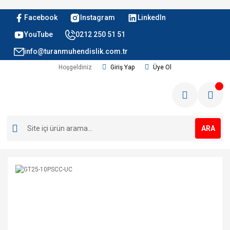
Facebook
Instagram
LinkedIn
YouTube
0212 250 51 51
info@turanmuhendislik.com.tr
Hoşgeldiniz
Giriş Yap
Üye Ol
ARA