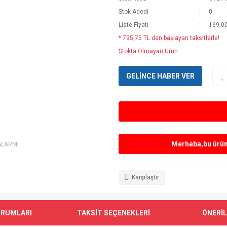
Stok Adedi
0
Liste Fiyatı
169,0
* 795,75 TL den başlayan taksitlerle!
Stokta Olmayan Ürün
GELİNCE HABER VER
Merhaba,bu ürün 
ALARMI
Karşılaştır
ORUMLARI
TAKSİT SEÇENEKLERİ
ÖNERİL