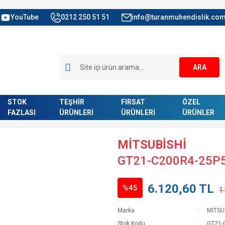
YouTube
0212 250 51 51
info@turanmuhendislik.com
ARA
STOK
TEŞHİR
FIRSAT
ÖZEL
FAZLASI
ÜRÜNLERİ
ÜRÜNLERİ
ÜRÜNLER
MİTSUBİSHİ
GT21-C200R4-25P
6.120,60 TL
%45
1
Marka
MİTSU
Stok Kodu
GT21-