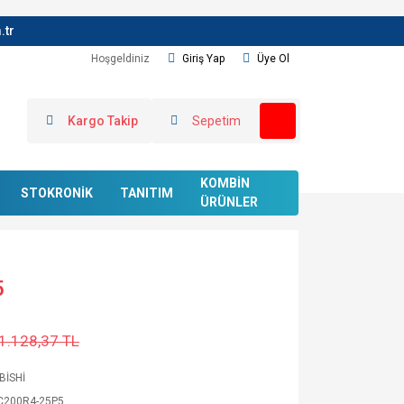
.tr
Hoşgeldiniz
Giriş Yap
Üye Ol
Kargo Takip
Sepetim
KOMBİN
STOKRONİK
TANITIM
ÜRÜNLER
5
1.128,37 TL
BİSHİ
C200R4-25P5