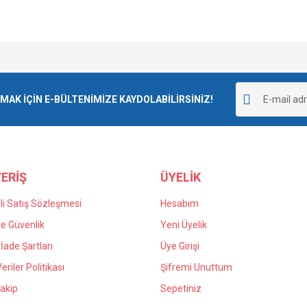
e diğer konularda yetersiz gördüğünüz noktaları öneri formunu kullanarak tarafımı
goladı ve kargolama da iyiydi.
Bu ürüne ilk yorumu siz yapın!
r.
K İÇİN E-BÜLTENİMİZE KAYDOLABİLİRSİNİZ!
Yorum Yaz
 yanlış verdiğim siparişin iadesi için
n kaldım kendilerine teşekkür ediyorum.
ERİŞ
ÜYELİK
i Satış Sözleşmesi
Hesabım
 ve Güvenlik
Yeni Üyelik
 İade Şartları
Üye Girişi
Gönder
Veriler Politikası
Şifremi Unuttum
akip
Sepetiniz