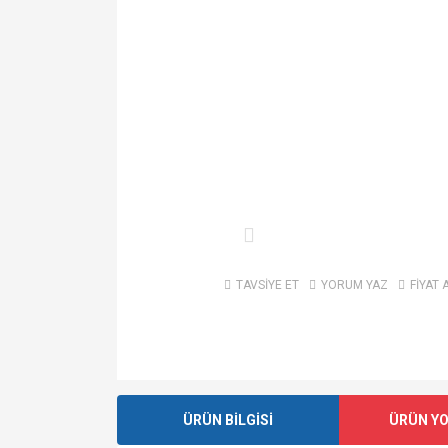
TAVSİYE ET
YORUM YAZ
FİYAT 
ÜRÜN BİLGİSİ
ÜRÜN Y