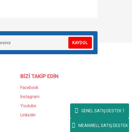
za iletebilirsiniz.
KAYDOL
BİZİ TAKİP EDİN
Facebook
Instagram
Youtube
GENEL SATIŞ DESTEK 1
Linkedin
MEANWELL SATIŞ DESTEK