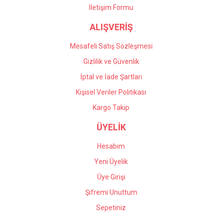
İletişim Formu
Önder Kaçar | 20/05/2026
ALIŞVERİŞ
Gönder
Deneyimini Paylaş
Mesafeli Satış Sözleşmesi
Gizlilik ve Güvenlik
İptal ve İade Şartları
Kişisel Veriler Politikası
Kargo Takip
ÜYELİK
Hesabım
Yeni Üyelik
Üye Girişi
Şifremi Unuttum
Sepetiniz