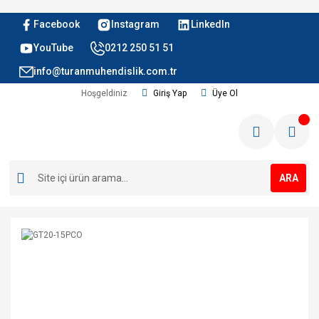
Facebook
Instagram
LinkedIn
YouTube
0212 250 51 51
info@turanmuhendislik.com.tr
Hoşgeldiniz
Giriş Yap
Üye Ol
ARA