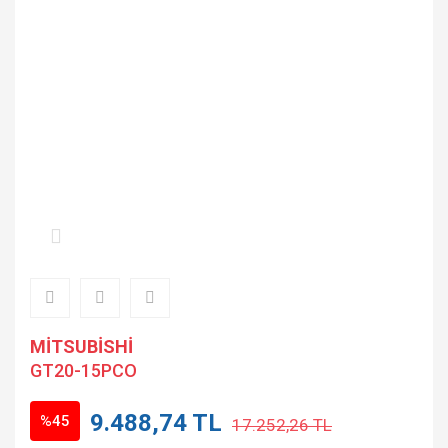
MİTSUBİSHİ
GT20-15PCO
9.488,74 TL
%45
17.252,26 TL