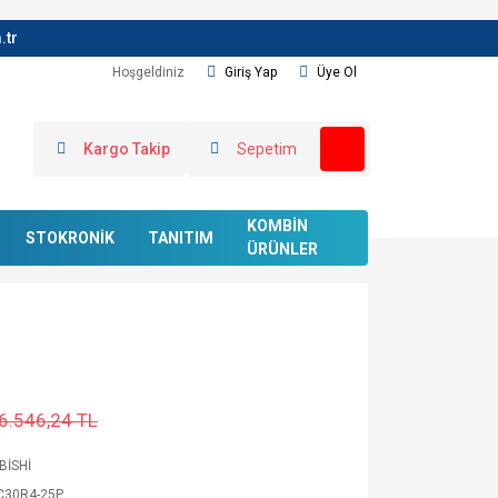
.tr
Hoşgeldiniz
Giriş Yap
Üye Ol
Kargo Takip
Sepetim
KOMBİN
STOKRONİK
TANITIM
ÜRÜNLER
6.546,24 TL
BİSHİ
C30R4-25P