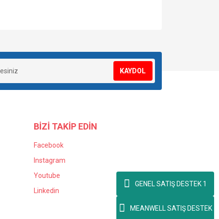
za iletebilirsiniz.
KAYDOL
BİZİ TAKİP EDİN
Facebook
Instagram
Youtube
GENEL SATIŞ DESTEK 1
Linkedin
MEANWELL SATIŞ DESTEK