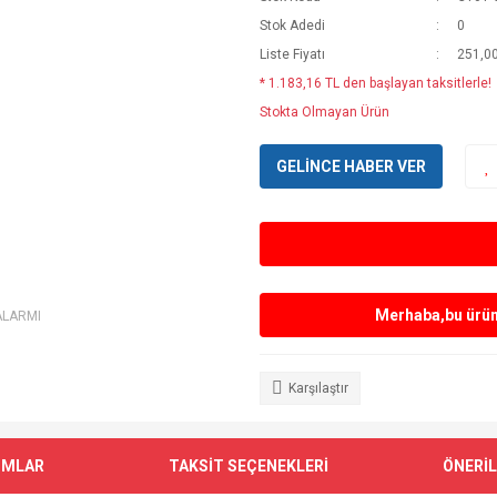
Stok Adedi
0
Liste Fiyatı
251,0
* 1.183,16 TL den başlayan taksitlerle!
Stokta Olmayan Ürün
GELİNCE HABER VER
Merhaba,bu ürün 
ALARMI
Karşılaştır
UMLAR
TAKSİT SEÇENEKLERİ
ÖNERİL