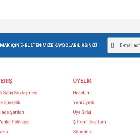
e diğer konularda yetersiz gördüğünüz noktaları öneri formunu kullanarak tarafımı
goladı ve kargolama da iyiydi.
Bu ürüne ilk yorumu siz yapın!
r.
K İÇİN E-BÜLTENİMİZE KAYDOLABİLİRSİNİZ!
Yorum Yaz
 yanlış verdiğim siparişin iadesi için
n kaldım kendilerine teşekkür ediyorum.
ERİŞ
ÜYELİK
i Satış Sözleşmesi
Hesabım
 ve Güvenlik
Yeni Üyelik
 İade Şartları
Üye Girişi
Gönder
Veriler Politikası
Şifremi Unuttum
akip
Sepetiniz