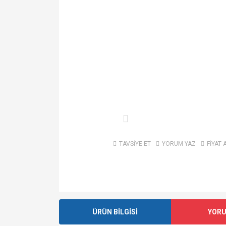
TAVSİYE ET
YORUM YAZ
FİYAT 
ÜRÜN BİLGİSİ
YOR