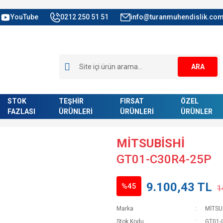
YouTube
0212 250 51 51
info@turanmuhendislik.com
ARA
STOK
TEŞHİR
FIRSAT
ÖZEL
FAZLASI
ÜRÜNLERİ
ÜRÜNLERİ
ÜRÜNLER
MİTSUBİSHİ
GT01-C30R4-25P
9.100,43 TL
%45
1
Marka
MİTSU
Stok Kodu
GT01-