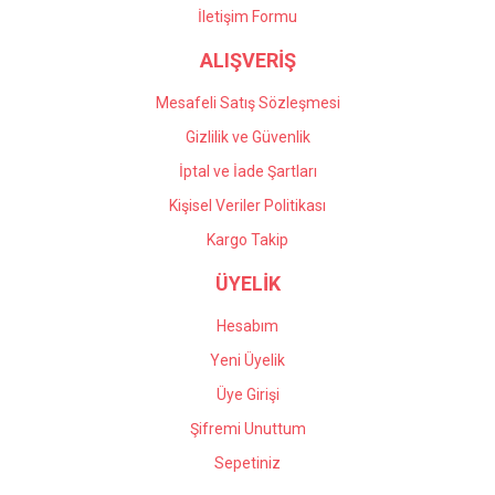
İletişim Formu
Önder Kaçar | 20/05/2026
ALIŞVERİŞ
Gönder
Deneyimini Paylaş
Mesafeli Satış Sözleşmesi
Gizlilik ve Güvenlik
İptal ve İade Şartları
Kişisel Veriler Politikası
Kargo Takip
ÜYELİK
Hesabım
Yeni Üyelik
Üye Girişi
Şifremi Unuttum
Sepetiniz