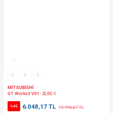
MİTSUBİSHİ
GT Works3 V01- 2L0C-I
6.048,17 TL
%45
10.996,67 TL