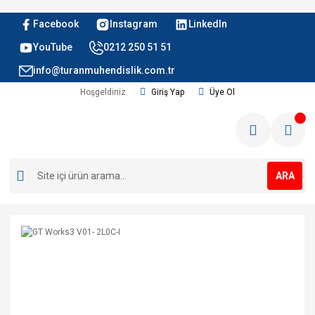
Facebook
Instagram
LinkedIn
YouTube
0212 250 51 51
info@turanmuhendislik.com.tr
Hoşgeldiniz
Giriş Yap
Üye Ol
ARA