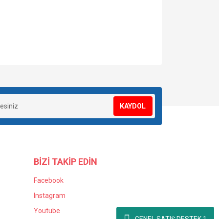
za iletebilirsiniz.
KAYDOL
BİZİ TAKİP EDİN
Facebook
Instagram
Youtube
GENEL SATIŞ DESTEK 1