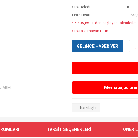
Stok Adedi
0
Liste Fiyatı
1.233
* 5.805,65 TL den başlayan taksitlerle!
Stokta Olmayan Ürün
GELİNCE HABER VER
Merhaba,bu ürün 
ALARMI
Karşılaştır
ORUMLARI
TAKSİT SEÇENEKLERİ
ÖNERİL