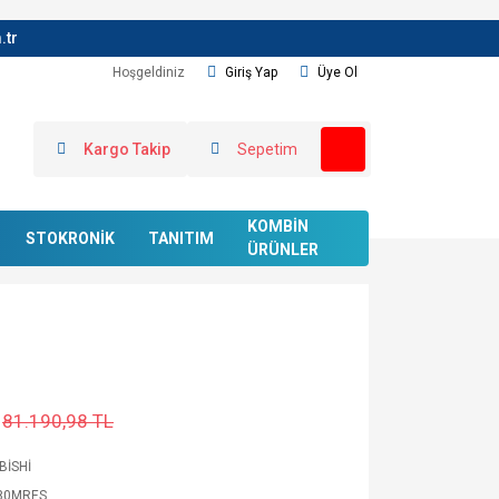
.tr
Hoşgeldiniz
Giriş Yap
Üye Ol
Kargo Takip
Sepetim
KOMBİN
STOKRONİK
TANITIM
ÜRÜNLER
81.190,98 TL
BİSHİ
80MRES