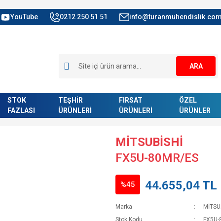
YouTube
0212 250 51 51
info@turanmuhendislik.com
ARA
STOK
TEŞHİR
FIRSAT
ÖZEL
FAZLASI
ÜRÜNLERİ
ÜRÜNLERİ
ÜRÜNLER
MİTSUBİSHİ
FX5U-80MR/ES
44.655,04 TL
%45
Marka
MİTSU
Stok Kodu
FX5U-