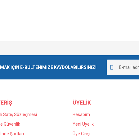
e diğer konularda yetersiz gördüğünüz noktaları öneri formunu kullanarak tarafımı
goladı ve kargolama da iyiydi.
Bu ürüne ilk yorumu siz yapın!
r.
K İÇİN E-BÜLTENİMİZE KAYDOLABİLİRSİNİZ!
Yorum Yaz
 yanlış verdiğim siparişin iadesi için
n kaldım kendilerine teşekkür ediyorum.
ERİŞ
ÜYELİK
i Satış Sözleşmesi
Hesabım
 ve Güvenlik
Yeni Üyelik
 İade Şartları
Üye Girişi