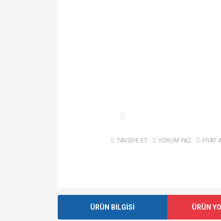
TAVSİYE ET
YORUM YAZ
FİYAT 
ÜRÜN BİLGİSİ
ÜRÜN Y