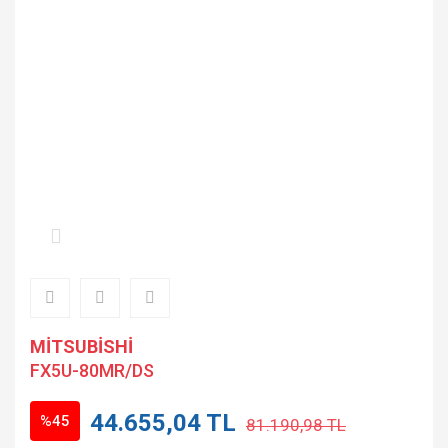
MİTSUBİSHİ
FX5U-80MR/DS
44.655,04 TL
%45
81.190,98 TL