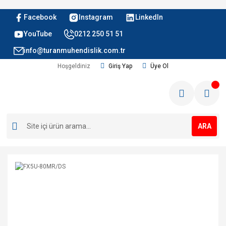
Facebook
Instagram
LinkedIn
YouTube
0212 250 51 51
info@turanmuhendislik.com.tr
Hoşgeldiniz
Giriş Yap
Üye Ol
ARA