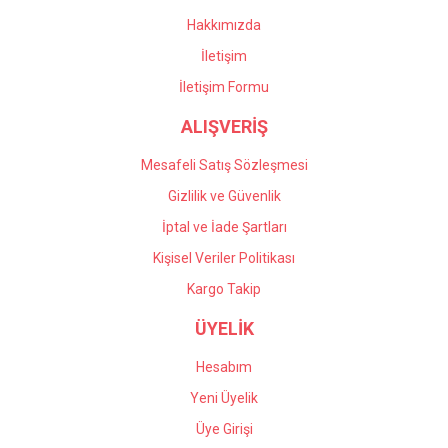
oldular. Profesyonel
Bu ürüne benzer farklı alternatifler olmalı.
çalışıyorlar, çok memnun
Hakkımızda
kaldım kendilerine teşekkür
İletişim
ediyorum.
İletişim Formu
Önder Kaçar | 20/05/2026
ALIŞVERİŞ
Gönder
Deneyimini Paylaş
Mesafeli Satış Sözleşmesi
Gizlilik ve Güvenlik
İptal ve İade Şartları
Kişisel Veriler Politikası
Kargo Takip
ÜYELİK
Hesabım
Yeni Üyelik
Üye Girişi