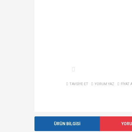
TAVSİYE ET
YORUM YAZ
FİYAT 
ÜRÜN BİLGİSİ
YOR