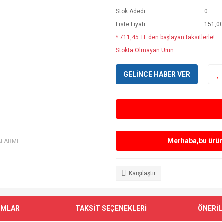
Stok Adedi
0
Liste Fiyatı
151,0
* 711,45 TL den başlayan taksitlerle!
Stokta Olmayan Ürün
GELİNCE HABER VER
Merhaba,bu ürün 
ALARMI
Karşılaştır
UMLAR
TAKSİT SEÇENEKLERİ
ÖNERİL