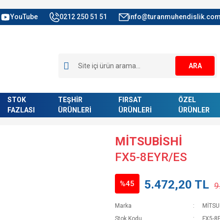
YouTube
0212 250 51 51
info@turanmuhendislik.com
ARA
STOK
TEŞHİR
FIRSAT
ÖZEL
FAZLASI
ÜRÜNLERİ
ÜRÜNLERİ
ÜRÜNLER
MİTSUBİSHİ
FX5-8EYR/ES
5.472,20 TL
%45
9
Marka
MİTSU
Stok Kodu
FX5-8