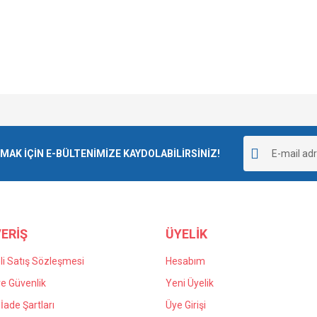
e diğer konularda yetersiz gördüğünüz noktaları öneri formunu kullanarak tarafımı
goladı ve kargolama da iyiydi.
Bu ürüne ilk yorumu siz yapın!
r.
K İÇİN E-BÜLTENİMİZE KAYDOLABİLİRSİNİZ!
Yorum Yaz
 yanlış verdiğim siparişin iadesi için
n kaldım kendilerine teşekkür ediyorum.
ERİŞ
ÜYELİK
i Satış Sözleşmesi
Hesabım
 ve Güvenlik
Yeni Üyelik
 İade Şartları
Üye Girişi