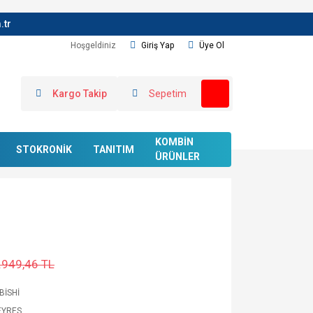
.tr
Hoşgeldiniz
Giriş Yap
Üye Ol
Kargo Takip
Sepetim
KOMBİN
STOKRONİK
TANITIM
ÜRÜNLER
.949,46 TL
BİSHİ
EYRES