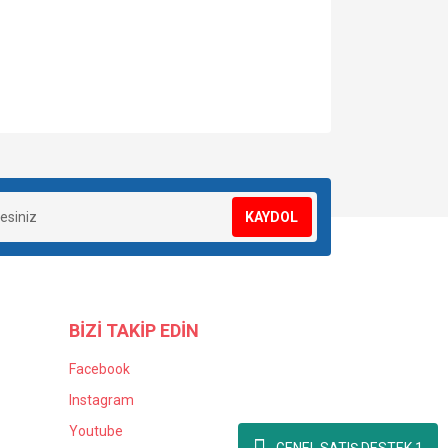
za iletebilirsiniz.
KAYDOL
BİZİ TAKİP EDİN
Facebook
Instagram
Youtube
GENEL SATIŞ DESTEK 1